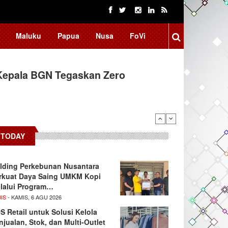
Maluku
Papua
Nusa
FoVi
Kepala BGN Tegaskan Zero
ssar Raih Prestasi Akademik
TODAY
lding Perkebunan Nusantara
rkuat Daya Saing UMKM Kopi
lalui Program…
IS
- KAMIS, 6 AGU 2026
S Retail untuk Solusi Kelola
njualan, Stok, dan Multi-Outlet