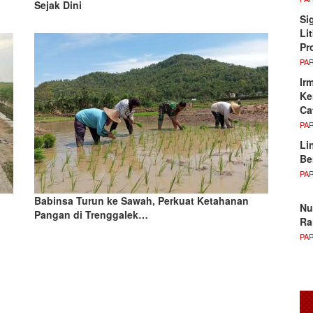
Sejak Dini
Si
Li
Pr
PA
Ir
Ke
Ca
PA
Li
Be
PA
Babinsa Turun ke Sawah, Perkuat Ketahanan
Nu
Pangan di Trenggalek…
Ra
PA