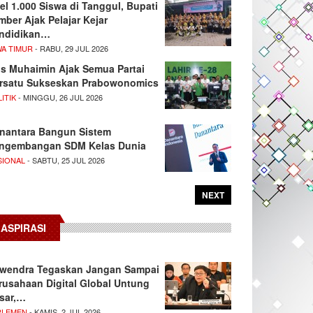
el 1.000 Siswa di Tanggul, Bupati
mber Ajak Pelajar Kejar
ndidikan…
WA TIMUR
- RABU, 29 JUL 2026
s Muhaimin Ajak Semua Partai
rsatu Sukseskan Prabowonomics
ITIK
- MINGGU, 26 JUL 2026
nantara Bangun Sistem
ngembangan SDM Kelas Dunia
SIONAL
- SABTU, 25 JUL 2026
NEXT
ASPIRASI
wendra Tegaskan Jangan Sampai
rusahaan Digital Global Untung
sar,…
RLEMEN
- KAMIS, 2 JUL 2026