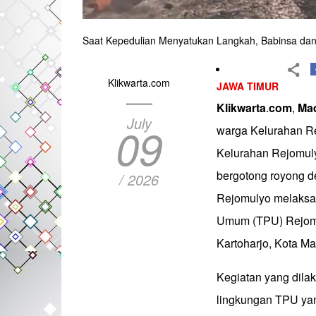
Saat Kepedulian Menyatukan Langkah, Babinsa da
Klikwarta.com
JAWA TIMUR
Klikwarta
.
com
,
Ma
July
09
warga Kelurahan R
Kelurahan Rejomuly
bergotong royong 
/ 2026
Rejomulyo melaksa
Umum (TPU) Rejomu
Kartoharjo, Kota Ma
Kegiatan yang dilak
lingkungan TPU yan