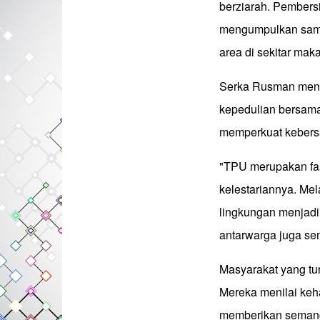
berziarah. Pembers
mengumpulkan samp
area di sekitar mak
Serka Rusman meng
kepedulian bersama
memperkuat kebersa
"TPU merupakan fas
kelestariannya. Mela
lingkungan menjadi
antarwarga juga sem
Masyarakat yang tur
Mereka menilai keh
memberikan semang