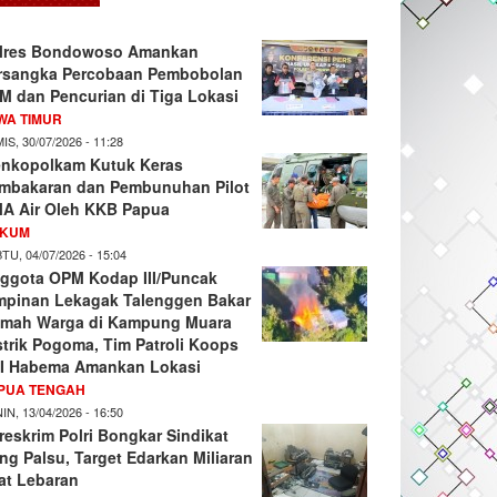
lres Bondowoso Amankan
rsangka Percobaan Pembobolan
M dan Pencurian di Tiga Lokasi
WA TIMUR
IS, 30/07/2026 - 11:28
nkopolkam Kutuk Keras
mbakaran dan Pembunuhan Pilot
A Air Oleh KKB Papua
KUM
TU, 04/07/2026 - 15:04
ggota OPM Kodap III/Puncak
mpinan Lekagak Talenggen Bakar
mah Warga di Kampung Muara
strik Pogoma, Tim Patroli Koops
I Habema Amankan Lokasi
PUA TENGAH
IN, 13/04/2026 - 16:50
reskrim Polri Bongkar Sindikat
ng Palsu, Target Edarkan Miliaran
at Lebaran