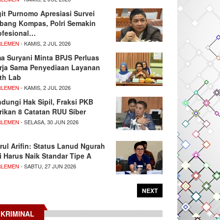
git Purnomo Apresiasi Survei
tbang Kompas, Polri Semakin
ofesional…
RLEMEN
- KAMIS, 2 JUL 2026
ma Suryani Minta BPJS Perluas
rja Sama Penyediaan Layanan
th Lab
RLEMEN
- KAMIS, 2 JUL 2026
ndungi Hak Sipil, Fraksi PKB
rikan 8 Catatan RUU Siber
RLEMEN
- SELASA, 30 JUN 2026
rul Arifin: Status Lanud Ngurah
i Harus Naik Standar Tipe A
RLEMEN
- SABTU, 27 JUN 2026
NEXT
KRIMINAL