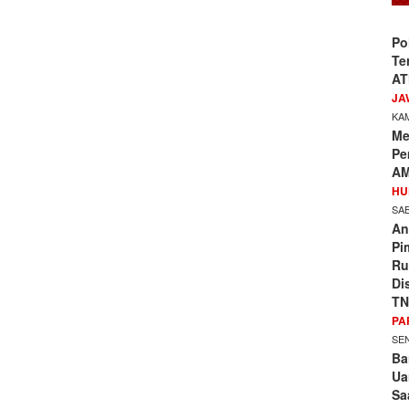
Po
Te
AT
JA
KAM
Me
Pe
AM
HU
SAB
An
Pi
Ru
Di
TN
PA
SEN
Ba
Ua
Sa