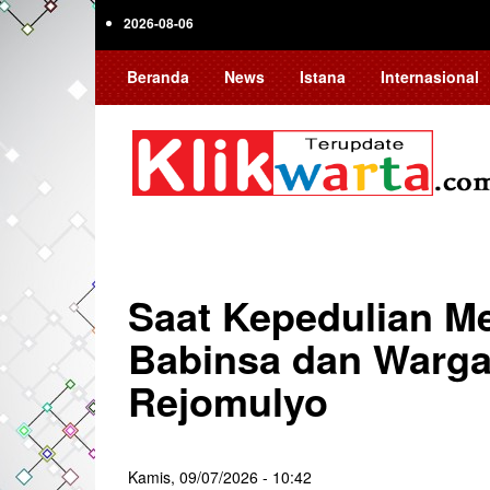
Skip
2026-08-06
to
main
Beranda
News
Istana
Internasional
content
Saat Kepedulian M
Babinsa dan Warga
Rejomulyo
Kamis, 09/07/2026 - 10:42