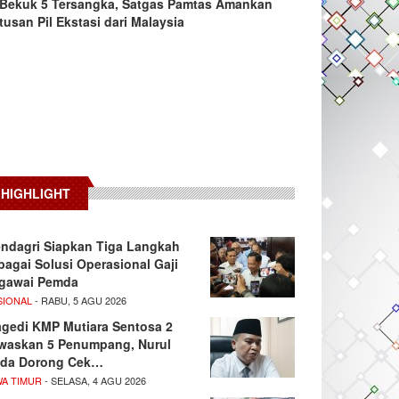
Bekuk 5 Tersangka, Satgas Pamtas Amankan
tusan Pil Ekstasi dari Malaysia
HIGHLIGHT
ndagri Siapkan Tiga Langkah
bagai Solusi Operasional Gaji
gawai Pemda
SIONAL
- RABU, 5 AGU 2026
agedi KMP Mutiara Sentosa 2
waskan 5 Penumpang, Nurul
da Dorong Cek…
WA TIMUR
- SELASA, 4 AGU 2026