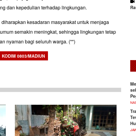
ng dan kepedulian terhadap lingkungan.
Ra
ni, diharapkan kesadaran masyarakat untuk menjaga
as umum semakin meningkat, sehingga lingkungan tetap
 dan nyaman bagi seluruh warga. (**)
KODIM 0803/MADIUN
sApp
Me
se
Pe
NA
Tr
Te
Hu
JA