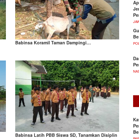
Ap
Je
Pe
JA
Gu
Be
Babinsa Koramil Taman Dampingi…
POL
Da
Pe
NA
Ka
Pe
Be
Babinsa Latih PBB Siswa SD, Tanamkan Disiplin
PA