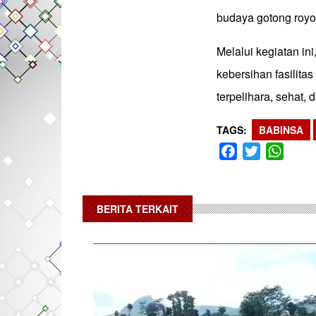
budaya gotong royo
Melalui kegiatan i
kebersihan fasilit
terpelihara, sehat,
TAGS
BABINSA
Facebook
Twitter
What
BERITA TERKAIT