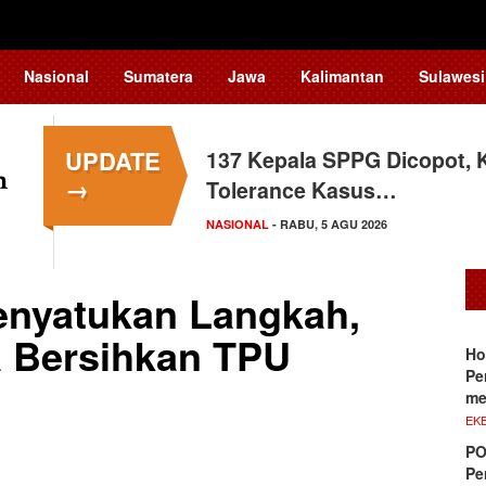
Nasional
Sumatera
Jawa
Kalimantan
Sulawesi
UPDATE
137 Kepala SPPG Dicopot, 
Siswa Sekolah Rakyat Maka
→
Tolerance Kasus…
Tingkat Nasional
NASIONAL
SULAWESI SELATAN
- RABU, 5 AGU 2026
- SELASA, 4 AGU 2026
enyatukan Langkah,
 Bersihkan TPU
Ho
Pe
me
EKB
PO
Pe