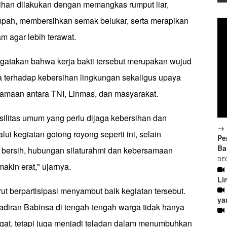
ihan dilakukan dengan memangkas rumput liar,
ah, membersihkan semak belukar, serta merapikan
am agar lebih terawat.
atakan bahwa kerja bakti tersebut merupakan wujud
 terhadap kebersihan lingkungan sekaligus upaya
maan antara TNI, Linmas, dan masyarakat.
ilitas umum yang perlu dijaga kebersihan dan
→ 
lui kegiatan gotong royong seperti ini, selain
Pe
Ba
 bersih, hubungan silaturahmi dan kebersamaan
DEC
akin erat," ujarnya.
Li
ut berpartisipasi menyambut baik kegiatan tersebut.
ya
adiran Babinsa di tengah-tengah warga tidak hanya
at, tetapi juga menjadi teladan dalam menumbuhkan