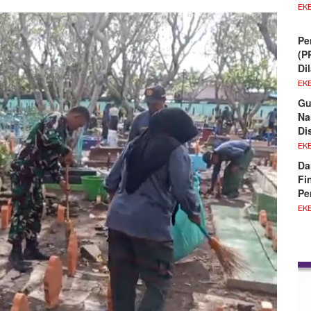
EKB
Pe
(P
Di
EKB
Gu
Na
Di
EKB
Da
Fi
Pe
EKB