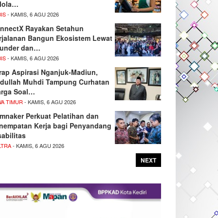
lola…
IS
- KAMIS, 6 AGU 2026
nnectX Rayakan Setahun
rjalanan Bangun Ekosistem Lewat
under dan…
IS
- KAMIS, 6 AGU 2026
rap Aspirasi Nganjuk-Madiun,
dullah Muhdi Tampung Curhatan
rga Soal…
WA TIMUR
- KAMIS, 6 AGU 2026
mnaker Perkuat Pelatihan dan
nempatan Kerja bagi Penyandang
sabilitas
LTRA
- KAMIS, 6 AGU 2026
NEXT