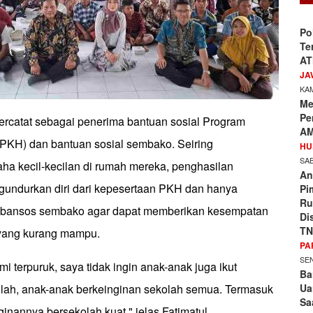
Po
Te
AT
JA
KAM
Me
Pe
tercatat sebagai penerima bantuan sosial Program
AM
PKH) dan bantuan sosial sembako. Seiring
HU
SAB
a kecil-kecilan di rumah mereka, penghasilan
An
gundurkan diri dari kepesertaan PKH dan hanya
Pi
Ru
 bansos sembako agar dapat memberikan kesempatan
Di
TN
 yang kurang mampu.
PA
SEN
i terpuruk, saya tidak ingin anak-anak juga ikut
Ba
Ua
illah, anak-anak berkeinginan sekolah semua. Termasuk
Sa
ginannya bersekolah kuat," jelas Fatimatul.