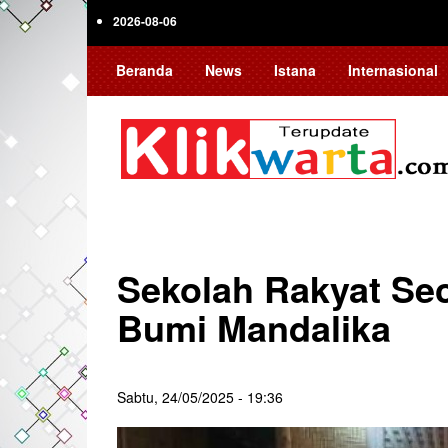
Skip
2026-08-06
to
main
Beranda
News
Istana
Internasional
content
Sekolah Rakyat Se
Bumi Mandalika
Sabtu, 24/05/2025 - 19:36