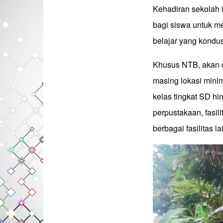
Kehadiran sekolah 
bagi siswa untuk m
belajar yang kond
Khusus NTB, akan d
masing lokasi minima
kelas tingkat SD h
perpustakaan, fasil
berbagai fasilitas la