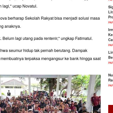
h lagi," ucap Novatul.
Si
Li
Pr
 Nova berharap Sekolah Rakyat bisa menjadi solusi masa
PA
ang anaknya.
Ir
Ke
 Belum lagi utang pada rentenir," ungkap Fatimatul.
Ca
PA
ahwa seumur hidup tak pernah berutang. Dampak
Li
Be
membuatnya terpaksa mengangsur ke bank hingga saat
PA
Nu
Ra
PA