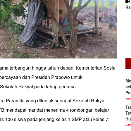
Ra
ama terbangun hingga tahun depan, Kementerian Sosial
ercayaan dari Presiden Prabowo untuk
Me
Sekolah Rakyat pada tahap pertama.
se
Pe
NA
tra Paramita yang ditunjuk sebagai Sekolah Rakyat
Tr
NTB mendapat mandat menerima 4 rombongan belajar
Te
Hu
as 100 siswa pada jenjang kelas 1 SMP atau kelas 7.
JA