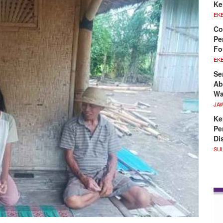
Ke
EKB
Co
Pe
Fo
EKB
Se
Ab
Wa
JA
Ke
Pe
Di
SU