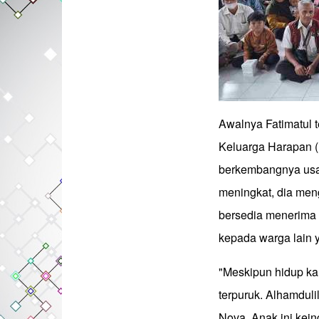
Awalnya Fatimatul 
Keluarga Harapan (
berkembangnya usah
meningkat, dia men
bersedia menerima
kepada warga lain
"Meskipun hidup kam
terpuruk. Alhamdul
Nova. Anak ini kein