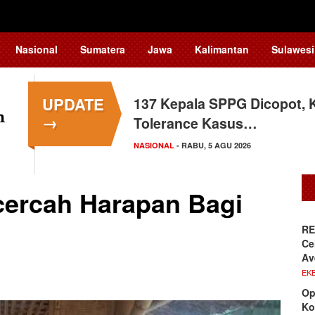
Nasional
Sumatera
Jawa
Kalimantan
Sulawesi
UPDATE
137 Kepala SPPG Dicopot, 
→
Tolerance Kasus…
NASIONAL
- RABU, 5 AGU 2026
cercah Harapan Bagi
RE
Ce
Av
EKB
Op
Ko