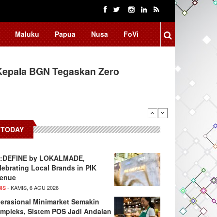
Maluku
Papua
Nusa
FoVi
Kepala BGN Tegaskan Zero
TODAY
:DEFINE by LOKALMADE,
lebrating Local Brands in PIK
enue
IS
- KAMIS, 6 AGU 2026
erasional Minimarket Semakin
mpleks, Sistem POS Jadi Andalan