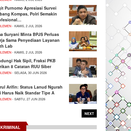
git Purnomo Apresiasi Survei
tbang Kompas, Polri Semakin
ofesional…
RLEMEN
- KAMIS, 2 JUL 2026
ma Suryani Minta BPJS Perluas
rja Sama Penyediaan Layanan
th Lab
RLEMEN
- KAMIS, 2 JUL 2026
ndungi Hak Sipil, Fraksi PKB
rikan 8 Catatan RUU Siber
RLEMEN
- SELASA, 30 JUN 2026
rul Arifin: Status Lanud Ngurah
i Harus Naik Standar Tipe A
RLEMEN
- SABTU, 27 JUN 2026
NEXT
KRIMINAL