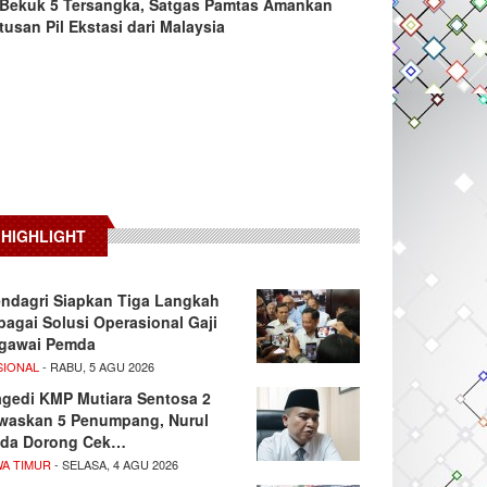
Bekuk 5 Tersangka, Satgas Pamtas Amankan
tusan Pil Ekstasi dari Malaysia
HIGHLIGHT
ndagri Siapkan Tiga Langkah
bagai Solusi Operasional Gaji
gawai Pemda
SIONAL
- RABU, 5 AGU 2026
agedi KMP Mutiara Sentosa 2
waskan 5 Penumpang, Nurul
da Dorong Cek…
WA TIMUR
- SELASA, 4 AGU 2026