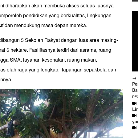
ini diharapkan akan membuka akses seluas-luasnya
emperoleh pendidikan yang berkualitas, lingkungan
usif dan mendukung masa depan mereka.
ibangun 5 Sekolah Rakyat dengan luas area masing-
l 6 hektare. Fasilitasnya terdiri dari asrama, ruang
ingga SMA, layanan kesehatan, ruang makan,
itas olah raga yang lengkap, lapangan sepakbola dan
→ 
innya.
Pe
Ba
DEC
Li
ya