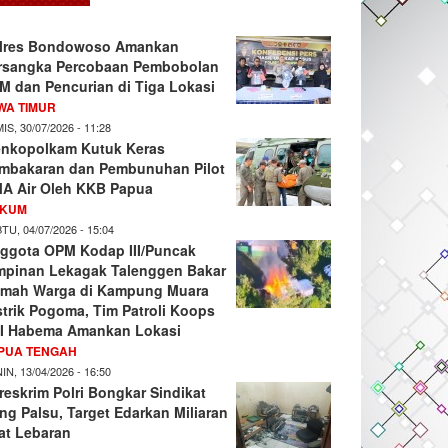
lres Bondowoso Amankan
rsangka Percobaan Pembobolan
M dan Pencurian di Tiga Lokasi
WA TIMUR
IS, 30/07/2026 - 11:28
nkopolkam Kutuk Keras
mbakaran dan Pembunuhan Pilot
A Air Oleh KKB Papua
KUM
TU, 04/07/2026 - 15:04
ggota OPM Kodap III/Puncak
mpinan Lekagak Talenggen Bakar
mah Warga di Kampung Muara
strik Pogoma, Tim Patroli Koops
I Habema Amankan Lokasi
PUA TENGAH
IN, 13/04/2026 - 16:50
reskrim Polri Bongkar Sindikat
ng Palsu, Target Edarkan Miliaran
at Lebaran