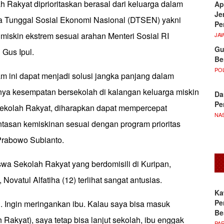
 Rakyat diprioritaskan berasal dari keluarga dalam
Ap
Je
ata Tunggal Sosial Ekonomi Nasional (DTSEN) yakni
Pe
 miskin ekstrem sesuai arahan Menteri Sosial RI
JA
Gu
 Gus Ipul.
Be
POL
am ini dapat menjadi solusi jangka panjang dalam
ya kesempatan bersekolah di kalangan keluarga miskin
Da
Pe
ekolah Rakyat, diharapkan dapat mempercepat
NA
tasan kemiskinan sesuai dengan program prioritas
Prabowo Subianto.
swa Sekolah Rakyat yang berdomisili di Kuripan,
Novatul Alfatiha (12) terlihat sangat antusias.
Ka
Pe
. Ingin meringankan ibu. Kalau saya bisa masuk
Be
h Rakyat), saya tetap bisa lanjut sekolah, ibu enggak
PA