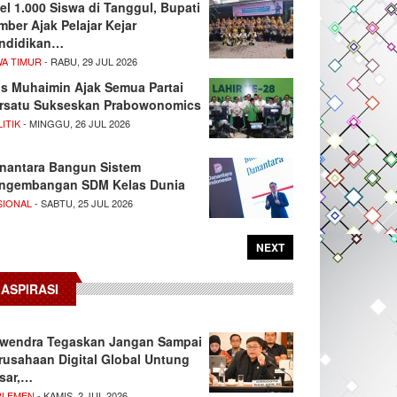
el 1.000 Siswa di Tanggul, Bupati
mber Ajak Pelajar Kejar
ndidikan…
WA TIMUR
- RABU, 29 JUL 2026
s Muhaimin Ajak Semua Partai
rsatu Sukseskan Prabowonomics
ITIK
- MINGGU, 26 JUL 2026
nantara Bangun Sistem
ngembangan SDM Kelas Dunia
SIONAL
- SABTU, 25 JUL 2026
NEXT
ASPIRASI
wendra Tegaskan Jangan Sampai
rusahaan Digital Global Untung
sar,…
RLEMEN
- KAMIS, 2 JUL 2026