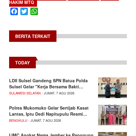
HAKIM MTQ
Facebook
Twitter
WhatsApp
BERITA TERKAIT
TODAY
LDII Sulsel Gandeng SPN Batua Polda
Sulsel Gelar "Kerja Bersama Bakti…
SULAWESI SELATAN
- JUMAT, 7 AGU 2026
Polres Mukomuko Gelar Sertijab Kasat
Lantas, Iptu Dedi Napitupulu Resmi…
BENGKULU
- JUMAT, 7 AGU 2026
IJMC Angkat Nama Jember ke Panggung