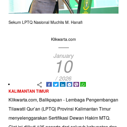
Sekum LPTQ Nasional Muchlis M. Hanafi
Klikwarta.com
January
10
/ 2026
KALIMANTAN TIMUR
Klikwarta.com, Balikpapan - Lembaga Pengembangan
Tilawatil Qur’an (LPTQ) Provinsi Kalimantan Timur
menyelenggarakan Sertifikasi Dewan Hakim MTQ.
Giat ini diikuti 125 peserta dari seluruh kabupaten dan