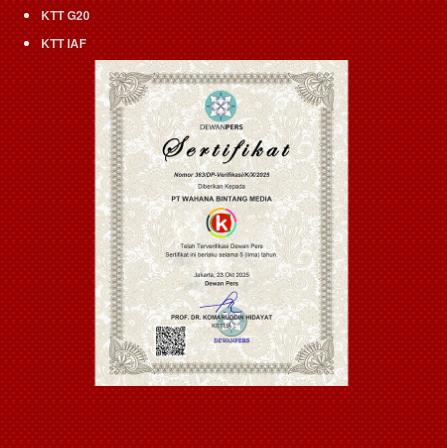
KTT G20
KTT IAF