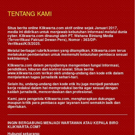
TENTANG KAMI
Situs berita online Klikwarta.com aktif online sejak Januari 2017,
media ini didirikan untuk menjawab kebutuhan informasi melalui dunia
cyber. Klikwarta.com dinaungi oleh
PT. Wahana Bintang Media
(Terverifikasi Faktual Dewan Pers)
, Nomor : 363/DP-
Verifikasi/K/X/2025.
Melalui berbagai rubrik/konten yang ditampilkan, Klikwarta.com terus
melakukan pembenahan untuk memenuhi kebutuhan pembaca sesuai
kekiniannya.
Klikwarta.com dalam penyajiannya mengemban fungsi informasi,
pendidikan, hiburan dan kontrol sosial. Situs berita
www.klikwarta.com terikat oleh undang-undang dan kode etik dalam
menjalankan tugas jurnalistik sehari-hari.
Selain itu, undang-undang dan kode etik itu juga menjadi panduan
kerja redaksi dalam hal memproduksi berita agar sesuai dengan
kaidah jurnalistik, mencerdaskan dan profesional.
Kami, para pengelola Klikwarta.com, mengharapkan dukungan
maupun kritik para pembaca agar layanan kami semakin baik dan
diperlukan.
INGIN BERGABUNG MENJADI WARTAWAN ATAU KEPALA BIRO
KLIKWARTA.COM?
Hubungi sekarang: