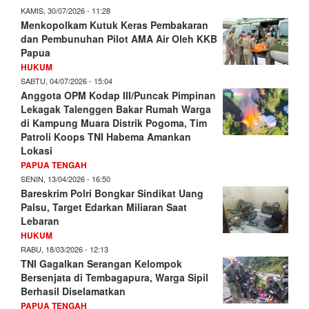
KAMIS, 30/07/2026 - 11:28
Menkopolkam Kutuk Keras Pembakaran
dan Pembunuhan Pilot AMA Air Oleh KKB
Papua
HUKUM
SABTU, 04/07/2026 - 15:04
Anggota OPM Kodap III/Puncak Pimpinan
Lekagak Talenggen Bakar Rumah Warga
di Kampung Muara Distrik Pogoma, Tim
Patroli Koops TNI Habema Amankan
Lokasi
PAPUA TENGAH
SENIN, 13/04/2026 - 16:50
Bareskrim Polri Bongkar Sindikat Uang
Palsu, Target Edarkan Miliaran Saat
Lebaran
HUKUM
RABU, 18/03/2026 - 12:13
TNI Gagalkan Serangan Kelompok
Bersenjata di Tembagapura, Warga Sipil
Berhasil Diselamatkan
PAPUA TENGAH