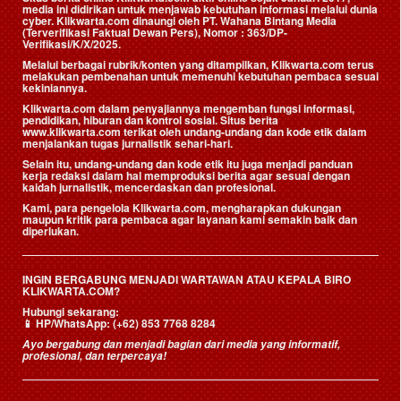
media ini didirikan untuk menjawab kebutuhan informasi melalui dunia
cyber. Klikwarta.com dinaungi oleh
PT. Wahana Bintang Media
(Terverifikasi Faktual Dewan Pers)
, Nomor : 363/DP-
Verifikasi/K/X/2025.
Melalui berbagai rubrik/konten yang ditampilkan, Klikwarta.com terus
melakukan pembenahan untuk memenuhi kebutuhan pembaca sesuai
kekiniannya.
Klikwarta.com dalam penyajiannya mengemban fungsi informasi,
pendidikan, hiburan dan kontrol sosial. Situs berita
www.klikwarta.com terikat oleh undang-undang dan kode etik dalam
menjalankan tugas jurnalistik sehari-hari.
Selain itu, undang-undang dan kode etik itu juga menjadi panduan
kerja redaksi dalam hal memproduksi berita agar sesuai dengan
kaidah jurnalistik, mencerdaskan dan profesional.
Kami, para pengelola Klikwarta.com, mengharapkan dukungan
maupun kritik para pembaca agar layanan kami semakin baik dan
diperlukan.
INGIN BERGABUNG MENJADI WARTAWAN ATAU KEPALA BIRO
KLIKWARTA.COM?
Hubungi sekarang:
📱
HP/WhatsApp:
(+62) 853 7768 8284
Ayo bergabung dan menjadi bagian dari media yang informatif,
profesional, dan terpercaya!