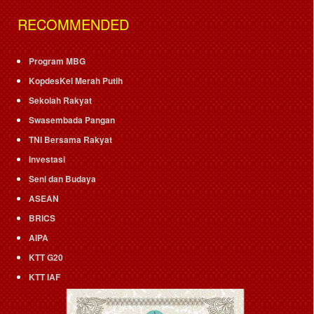
RECOMMENDED
Program MBG
KopdesKel Merah Putih
Sekolah Rakyat
Swasembada Pangan
TNI Bersama Rakyat
Investasi
Seni dan Budaya
ASEAN
BRICS
AIPA
KTT G20
KTT IAF