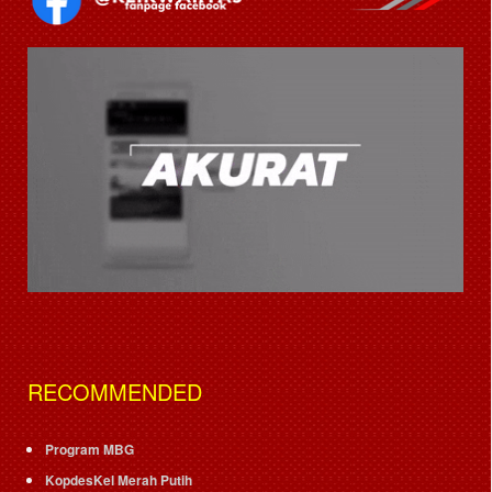
RECOMMENDED
Program MBG
KopdesKel Merah Putih