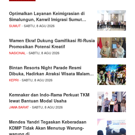
Optimalkan Layanan Keimigrasian di
Simalungun, Kanwil Imigrasi Sumut…
SUMUT
- SABTU, 8 AGU 2026
Wamen Ekraf Dukung Gamifikasi RI-Rusia
Promosikan Potensi Kreatif
NASIONAL
- SABTU, 8 AGU 2026
Bintan Resorts Night Parade Resmi
Dibuka, Hadirkan Atraksi Wisata Malam…
KEPRI
- SABTU, 8 AGU 2026
Kemnaker dan Indo-Rama Perkuat TKM
lewat Bantuan Modal Usaha
JAWA BARAT
- SABTU, 8 AGU 2026
Mendes Yandri Tegaskan Keberadaan
KDMP Tidak Akan Menutup Warung-
warung di…