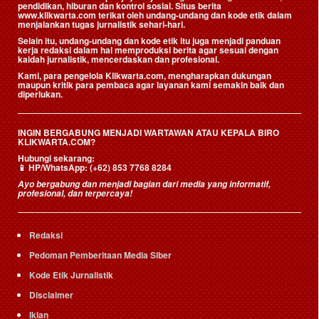
pendidikan, hiburan dan kontrol sosial. Situs berita
www.klikwarta.com terikat oleh undang-undang dan kode etik dalam
menjalankan tugas jurnalistik sehari-hari.
Selain itu, undang-undang dan kode etik itu juga menjadi panduan
kerja redaksi dalam hal memproduksi berita agar sesuai dengan
kaidah jurnalistik, mencerdaskan dan profesional.
Kami, para pengelola Klikwarta.com, mengharapkan dukungan
maupun kritik para pembaca agar layanan kami semakin baik dan
diperlukan.
INGIN BERGABUNG MENJADI WARTAWAN ATAU KEPALA BIRO
KLIKWARTA.COM?
Hubungi sekarang:
📱
HP/WhatsApp:
(+62) 853 7768 8284
Ayo bergabung dan menjadi bagian dari media yang informatif,
profesional, dan terpercaya!
Redaksi
Pedoman Pemberitaan Media Siber
Kode Etik Jurnalistik
Disclaimer
Iklan