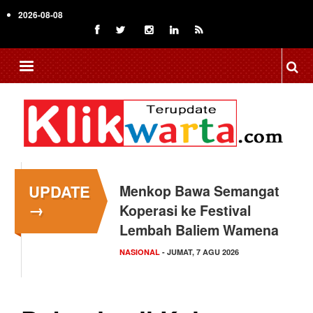
Skip
2026-08-08
to
main
content
UPDATE
Menkop Bawa Semangat
→
Koperasi ke Festival
Lembah Baliem Wamena
NASIONAL
- JUMAT, 7 AGU 2026