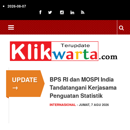
Skip
2026-08-07
to
main
content
UPDATE
BPS RI dan MOSPI India
Kapolsek Kedungkandang
→
Tandatangani Kerjasama
Klarifikasi Isu "Tangkap
Penguatan Statistik
Lepas",…
INTERNASIONAL
HUKUM
- KAMIS, 6 AGU 2026
- JUMAT, 7 AGU 2026