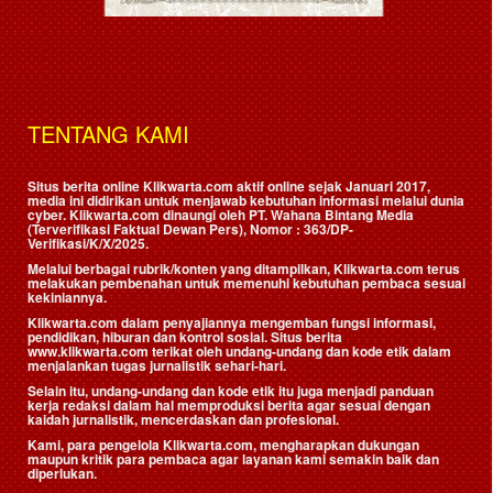
TENTANG KAMI
Situs berita online Klikwarta.com aktif online sejak Januari 2017,
media ini didirikan untuk menjawab kebutuhan informasi melalui dunia
cyber. Klikwarta.com dinaungi oleh
PT. Wahana Bintang Media
(Terverifikasi Faktual Dewan Pers)
, Nomor : 363/DP-
Verifikasi/K/X/2025.
Melalui berbagai rubrik/konten yang ditampilkan, Klikwarta.com terus
melakukan pembenahan untuk memenuhi kebutuhan pembaca sesuai
kekiniannya.
Klikwarta.com dalam penyajiannya mengemban fungsi informasi,
pendidikan, hiburan dan kontrol sosial. Situs berita
www.klikwarta.com terikat oleh undang-undang dan kode etik dalam
menjalankan tugas jurnalistik sehari-hari.
Selain itu, undang-undang dan kode etik itu juga menjadi panduan
kerja redaksi dalam hal memproduksi berita agar sesuai dengan
kaidah jurnalistik, mencerdaskan dan profesional.
Kami, para pengelola Klikwarta.com, mengharapkan dukungan
maupun kritik para pembaca agar layanan kami semakin baik dan
diperlukan.