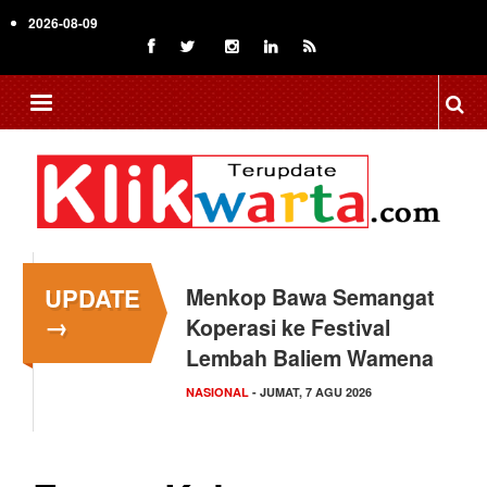
Skip
2026-08-09
to
main
content
UPDATE
Menkop Bawa Semangat
→
Koperasi ke Festival
Lembah Baliem Wamena
NASIONAL
- JUMAT, 7 AGU 2026