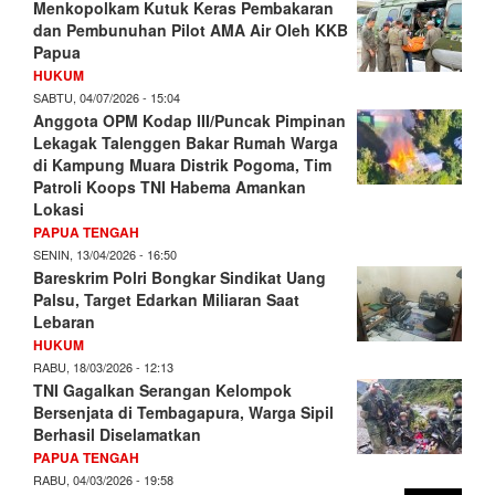
Menkopolkam Kutuk Keras Pembakaran
dan Pembunuhan Pilot AMA Air Oleh KKB
Papua
HUKUM
SABTU, 04/07/2026 - 15:04
Anggota OPM Kodap III/Puncak Pimpinan
Lekagak Talenggen Bakar Rumah Warga
di Kampung Muara Distrik Pogoma, Tim
Patroli Koops TNI Habema Amankan
Lokasi
PAPUA TENGAH
SENIN, 13/04/2026 - 16:50
Bareskrim Polri Bongkar Sindikat Uang
Palsu, Target Edarkan Miliaran Saat
Lebaran
HUKUM
RABU, 18/03/2026 - 12:13
TNI Gagalkan Serangan Kelompok
Bersenjata di Tembagapura, Warga Sipil
Berhasil Diselamatkan
PAPUA TENGAH
RABU, 04/03/2026 - 19:58