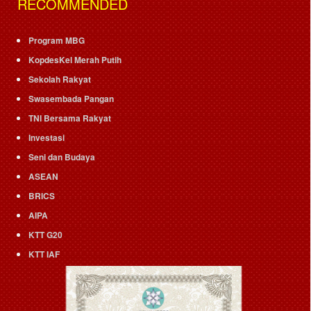
RECOMMENDED
Program MBG
KopdesKel Merah Putih
Sekolah Rakyat
Swasembada Pangan
TNI Bersama Rakyat
Investasi
Seni dan Budaya
ASEAN
BRICS
AIPA
KTT G20
KTT IAF