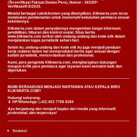
(Terverifikasi Faktual Dewan Pers)
, Nomor : 363/DP-
Verifikasi/K/X/2025.
Melalui berbagai rubrik/konten yang ditampilkan, Klikwarta.com terus
melakukan pembenahan untuk memenuhi kebutuhan pembaca sesuai
kekiniannya.
Klikwarta.com dalam penyajiannya mengemban fungsi informasi,
pendidikan, hiburan dan kontrol sosial. Situs berita
www.klikwarta.com terikat oleh undang-undang dan kode etik dalam
menjalankan tugas jurnalistik sehari-hari.
Selain itu, undang-undang dan kode etik itu juga menjadi panduan
kerja redaksi dalam hal memproduksi berita agar sesuai dengan
kaidah jurnalistik, mencerdaskan dan profesional.
Kami, para pengelola Klikwarta.com, mengharapkan dukungan
maupun kritik para pembaca agar layanan kami semakin baik dan
diperlukan.
INGIN BERGABUNG MENJADI WARTAWAN ATAU KEPALA BIRO
KLIKWARTA.COM?
Hubungi sekarang:
📱
HP/WhatsApp:
(+62) 853 7768 8284
Ayo bergabung dan menjadi bagian dari media yang informatif,
profesional, dan terpercaya!
Redaksi