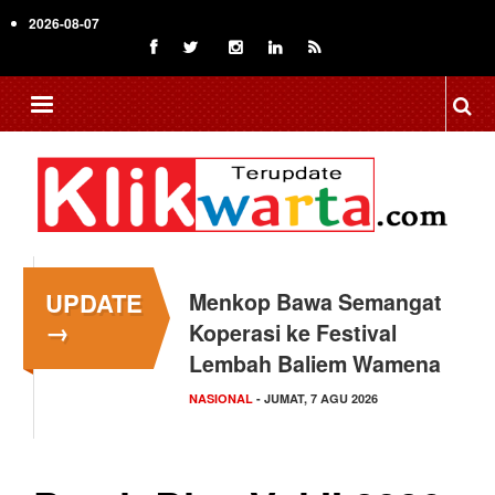
Skip
2026-08-07
to
main
content
UPDATE
Menkop Bawa Semangat
→
Koperasi ke Festival
Lembah Baliem Wamena
NASIONAL
- JUMAT, 7 AGU 2026