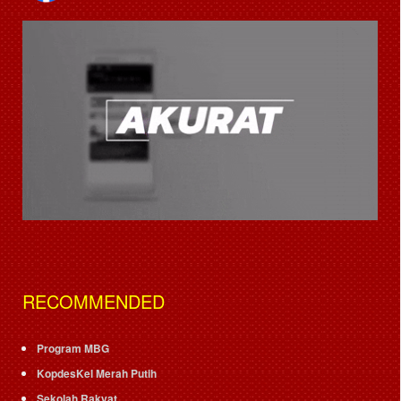
RECOMMENDED
Program MBG
KopdesKel Merah Putih
Sekolah Rakyat