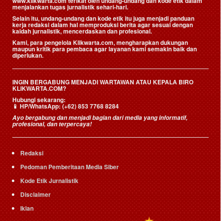
www.klikwarta.com terikat oleh undang-undang dan kode etik dalam
menjalankan tugas jurnalistik sehari-hari.
Selain itu, undang-undang dan kode etik itu juga menjadi panduan
kerja redaksi dalam hal memproduksi berita agar sesuai dengan
kaidah jurnalistik, mencerdaskan dan profesional.
Kami, para pengelola Klikwarta.com, mengharapkan dukungan
maupun kritik para pembaca agar layanan kami semakin baik dan
diperlukan.
INGIN BERGABUNG MENJADI WARTAWAN ATAU KEPALA BIRO
KLIKWARTA.COM?
Hubungi sekarang:
📱
HP/WhatsApp:
(+62) 853 7768 8284
Ayo bergabung dan menjadi bagian dari media yang informatif,
profesional, dan terpercaya!
Redaksi
Pedoman Pemberitaan Media Siber
Kode Etik Jurnalistik
Disclaimer
Iklan