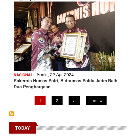
- Senin, 22 Apr 2024
NASIONAL
Rakernis Humas Polri, Bidhumas Polda Jatim Raih
Dua Penghargaan
Pagination
Current
1
Page
2
Next
››
Last
Last »
page
page
page
TODAY