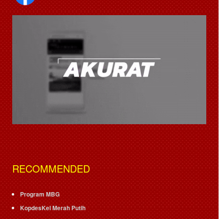
RECOMMENDED
Program MBG
KopdesKel Merah Putih