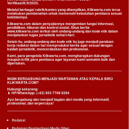
Verifikasi/K/X/2025.
Melalui berbagai rubrik/konten yang ditampilkan, Klikwarta.com terus
melakukan pembenahan untuk memenuhi kebutuhan pembaca sesuai
kekiniannya.
Klikwarta.com dalam penyajiannya mengemban fungsi informasi,
pendidikan, hiburan dan kontrol sosial. Situs berita
www.klikwarta.com terikat oleh undang-undang dan kode etik dalam
menjalankan tugas jurnalistik sehari-hari.
Selain itu, undang-undang dan kode etik itu juga menjadi panduan
kerja redaksi dalam hal memproduksi berita agar sesuai dengan
kaidah jurnalistik, mencerdaskan dan profesional.
Kami, para pengelola Klikwarta.com, mengharapkan dukungan
maupun kritik para pembaca agar layanan kami semakin baik dan
diperlukan.
INGIN BERGABUNG MENJADI WARTAWAN ATAU KEPALA BIRO
KLIKWARTA.COM?
Hubungi sekarang:
📱
HP/WhatsApp:
(+62) 853 7768 8284
Ayo bergabung dan menjadi bagian dari media yang informatif,
profesional, dan terpercaya!
Redaksi
Pedoman Pemberitaan Media Siber