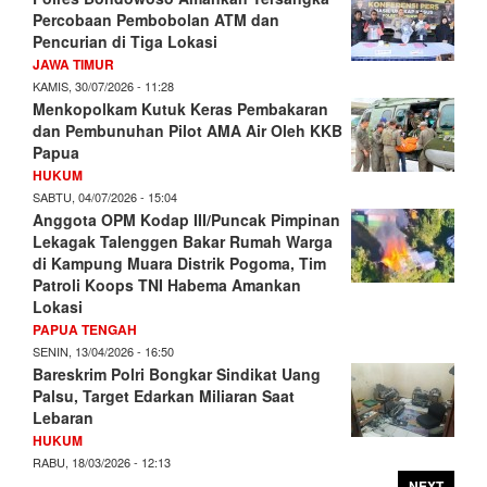
Percobaan Pembobolan ATM dan
Pencurian di Tiga Lokasi
JAWA TIMUR
KAMIS, 30/07/2026 - 11:28
Menkopolkam Kutuk Keras Pembakaran
dan Pembunuhan Pilot AMA Air Oleh KKB
Papua
HUKUM
SABTU, 04/07/2026 - 15:04
Anggota OPM Kodap III/Puncak Pimpinan
Lekagak Talenggen Bakar Rumah Warga
di Kampung Muara Distrik Pogoma, Tim
Patroli Koops TNI Habema Amankan
Lokasi
PAPUA TENGAH
SENIN, 13/04/2026 - 16:50
Bareskrim Polri Bongkar Sindikat Uang
Palsu, Target Edarkan Miliaran Saat
Lebaran
HUKUM
RABU, 18/03/2026 - 12:13
NEXT