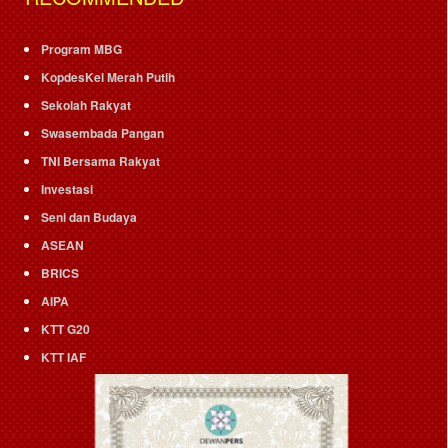
Program MBG
KopdesKel Merah Putih
Sekolah Rakyat
Swasembada Pangan
TNI Bersama Rakyat
Investasi
Seni dan Budaya
ASEAN
BRICS
AIPA
KTT G20
KTT IAF