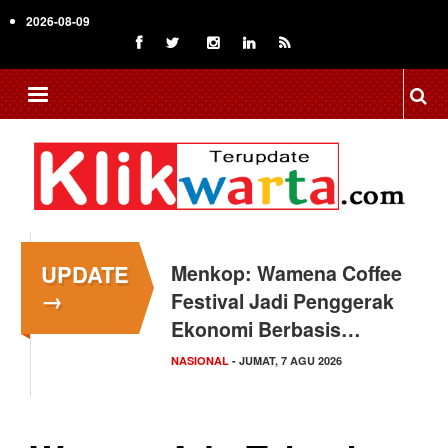
Skip
2026-08-09
to
main
content
UPDATE
Menkop: Wamena Coffee
Kapolresta Malang Kota
→
Festival Jadi Penggerak
Serap Aspirasi 35
Ekonomi Berbasis…
Komunitas Driver Ojol
NASIONAL
JAWA TIMUR
- JUMAT, 7 AGU 2026
- JUMAT, 7 AGU 2026