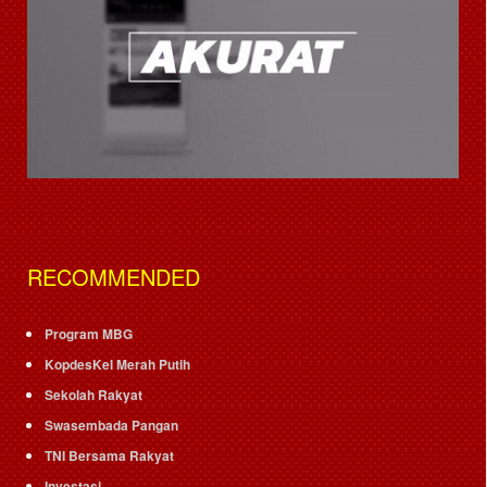
RECOMMENDED
Program MBG
KopdesKel Merah Putih
Sekolah Rakyat
Swasembada Pangan
TNI Bersama Rakyat
Investasi