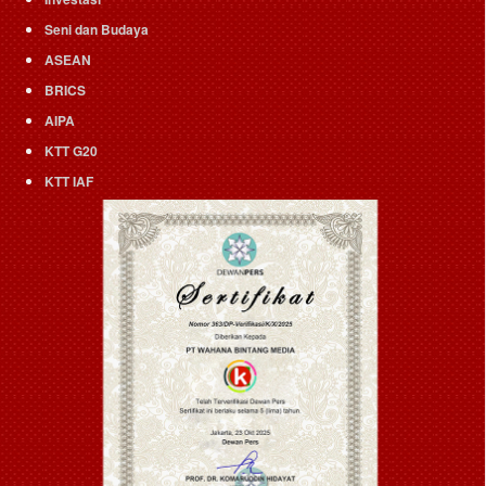
Seni dan Budaya
ASEAN
BRICS
AIPA
KTT G20
KTT IAF