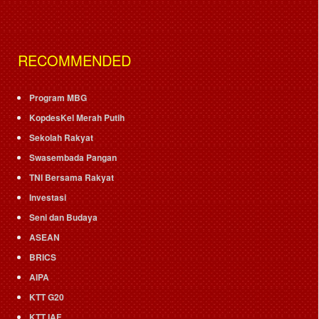
RECOMMENDED
Program MBG
KopdesKel Merah Putih
Sekolah Rakyat
Swasembada Pangan
TNI Bersama Rakyat
Investasi
Seni dan Budaya
ASEAN
BRICS
AIPA
KTT G20
KTT IAF