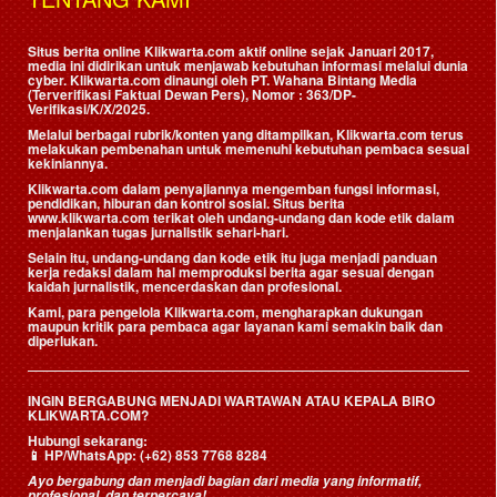
Situs berita online Klikwarta.com aktif online sejak Januari 2017,
media ini didirikan untuk menjawab kebutuhan informasi melalui dunia
cyber. Klikwarta.com dinaungi oleh
PT. Wahana Bintang Media
(Terverifikasi Faktual Dewan Pers)
, Nomor : 363/DP-
Verifikasi/K/X/2025.
Melalui berbagai rubrik/konten yang ditampilkan, Klikwarta.com terus
melakukan pembenahan untuk memenuhi kebutuhan pembaca sesuai
kekiniannya.
Klikwarta.com dalam penyajiannya mengemban fungsi informasi,
pendidikan, hiburan dan kontrol sosial. Situs berita
www.klikwarta.com terikat oleh undang-undang dan kode etik dalam
menjalankan tugas jurnalistik sehari-hari.
Selain itu, undang-undang dan kode etik itu juga menjadi panduan
kerja redaksi dalam hal memproduksi berita agar sesuai dengan
kaidah jurnalistik, mencerdaskan dan profesional.
Kami, para pengelola Klikwarta.com, mengharapkan dukungan
maupun kritik para pembaca agar layanan kami semakin baik dan
diperlukan.
INGIN BERGABUNG MENJADI WARTAWAN ATAU KEPALA BIRO
KLIKWARTA.COM?
Hubungi sekarang:
📱
HP/WhatsApp:
(+62) 853 7768 8284
Ayo bergabung dan menjadi bagian dari media yang informatif,
profesional, dan terpercaya!