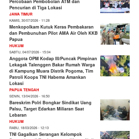
Percobaan Pembobolan ATM dan
Pencurian di Tiga Lokasi
JAWA TIMUR
KAMIS, 30/07/2026 - 11:28
Menkopolkam Kutuk Keras Pembakaran
dan Pembunuhan Pilot AMA Air Oleh KKB
Papua
HUKUM
SABTU, 04/07/2026 - 15:04
Anggota OPM Kodap III/Puncak Pimpinan
Lekagak Talenggen Bakar Rumah Warga
di Kampung Muara Distrik Pogoma, Tim
Patroli Koops TNI Habema Amankan
Lokasi
PAPUA TENGAH
SENIN, 13/04/2026 - 16:50
Bareskrim Polri Bongkar Sindikat Uang
Palsu, Target Edarkan Miliaran Saat
Lebaran
HUKUM
RABU, 18/03/2026 - 12:13
TNI Gagalkan Serangan Kelompok