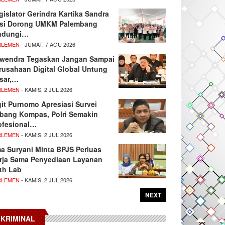
gislator Gerindra Kartika Sandra
si Dorong UMKM Palembang
ndungi…
RLEMEN
- JUMAT, 7 AGU 2026
wendra Tegaskan Jangan Sampai
rusahaan Digital Global Untung
sar,…
RLEMEN
- KAMIS, 2 JUL 2026
git Purnomo Apresiasi Survei
tbang Kompas, Polri Semakin
ofesional…
RLEMEN
- KAMIS, 2 JUL 2026
ma Suryani Minta BPJS Perluas
rja Sama Penyediaan Layanan
th Lab
RLEMEN
- KAMIS, 2 JUL 2026
NEXT
KRIMINAL