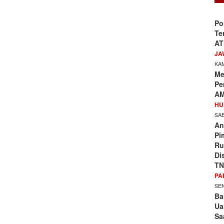
Po
Te
AT
JA
KAM
Me
Pe
AM
HU
SAB
An
Pi
Ru
Di
TN
PA
SEN
Ba
Ua
Sa