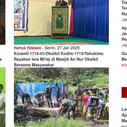
Tr
Te
Hu
JA
Ap
Je
Pe
JA
- Senin, 27 Jan 2025
PAPUA TENGAH
Gu
Koramil 1715-01/Oksibil Kodim 1715/Yahukimo
Be
a
Rayakan Isra Mi'raj di Masjid An Nur Oksibil
Bersama Masyarakat
POL
Le
Aj
M
PA