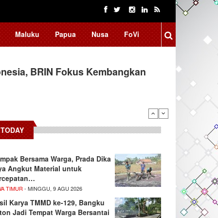
Maluku
Papua
Nusa
FoVi
tival Jadi Penggerak Ekonomi
TODAY
mpak Bersama Warga, Prada Dika
ya Angkut Material untuk
rcepatan…
WA TIMUR
- MINGGU, 9 AGU 2026
sil Karya TMMD ke-129, Bangku
ton Jadi Tempat Warga Bersantai