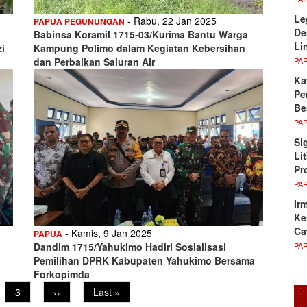
Le
- Rabu, 22 Jan 2025
PAPUA PEGUNUNGAN
De
Babinsa Koramil 1715-03/Kurima Bantu Warga
Li
i
Kampung Polimo dalam Kegiatan Kebersihan
PA
dan Perbaikan Saluran Air
Ka
Pe
Be
PA
Si
Li
Pr
PA
Ir
Ke
Ca
- Kamis, 9 Jan 2025
PAPUA
PA
Dandim 1715/Yahukimo Hadiri Sosialisasi
Pemilihan DPRK Kabupaten Yahukimo Bersama
Forkopimda
Page
3
Next
››
Last
Last »
page
page