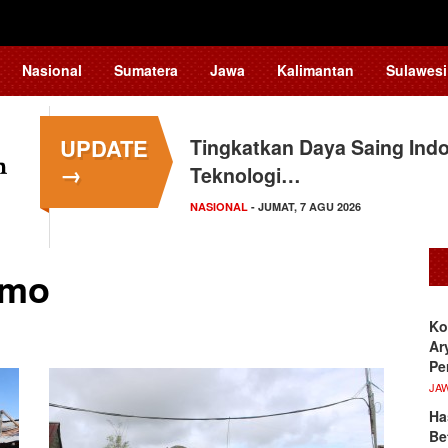
Nasional
Sumatera
Jawa
Kalimantan
Sulawesi
UPDATE
Menkop: Wamena Coffee Fes
→
Berbasis…
NASIONAL
- JUMAT, 7 AGU 2026
imo
Ko
Ar
Pe
JA
Ha
Be