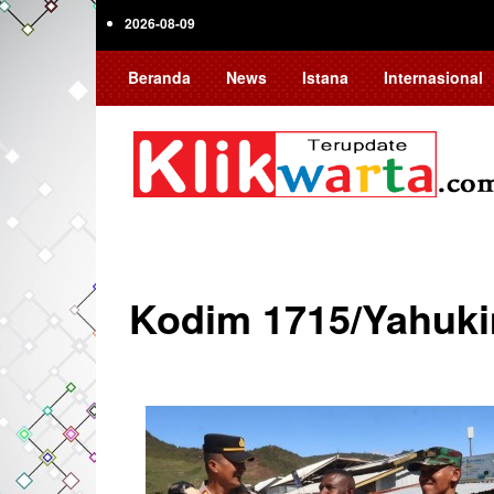
Skip
2026-08-09
to
main
Beranda
News
Istana
Internasional
content
Kodim 1715/Yahuk
Pagination