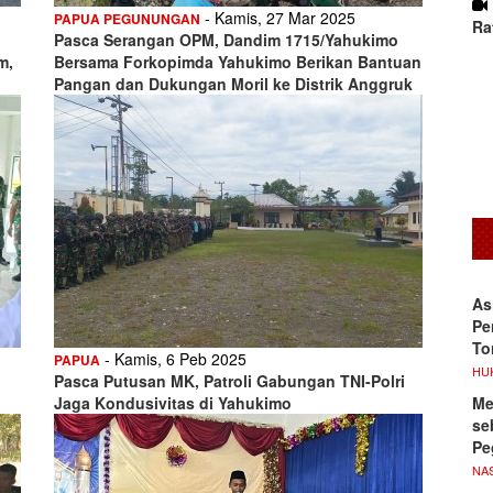
- Kamis, 27 Mar 2025
PAPUA PEGUNUNGAN
Ra
Pasca Serangan OPM, Dandim 1715/Yahukimo
m,
Bersama Forkopimda Yahukimo Berikan Bantuan
Pangan dan Dukungan Moril ke Distrik Anggruk
As
Pe
To
- Kamis, 6 Peb 2025
PAPUA
HU
Pasca Putusan MK, Patroli Gabungan TNI-Polri
Me
Jaga Kondusivitas di Yahukimo
se
Pe
NA