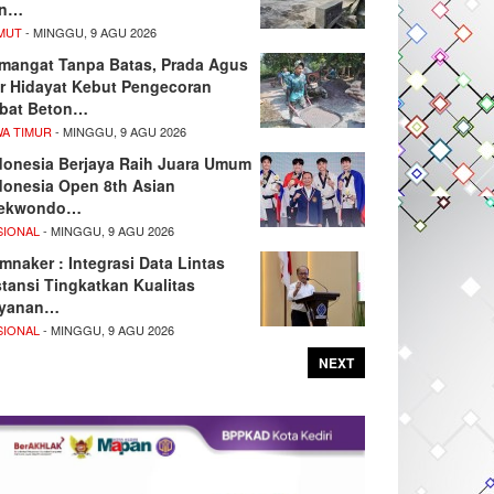
an…
MUT
- MINGGU, 9 AGU 2026
mangat Tanpa Batas, Prada Agus
r Hidayat Kebut Pengecoran
bat Beton…
WA TIMUR
- MINGGU, 9 AGU 2026
donesia Berjaya Raih Juara Umum
donesia Open 8th Asian
ekwondo…
SIONAL
- MINGGU, 9 AGU 2026
mnaker : Integrasi Data Lintas
stansi Tingkatkan Kualitas
yanan…
SIONAL
- MINGGU, 9 AGU 2026
NEXT