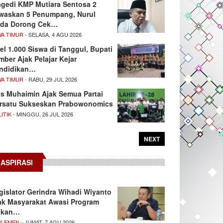
agedi KMP Mutiara Sentosa 2
waskan 5 Penumpang, Nurul
da Dorong Cek…
WA TIMUR
- SELASA, 4 AGU 2026
el 1.000 Siswa di Tanggul, Bupati
mber Ajak Pelajar Kejar
ndidikan…
WA TIMUR
- RABU, 29 JUL 2026
s Muhaimin Ajak Semua Partai
rsatu Sukseskan Prabowonomics
ITIK
- MINGGU, 26 JUL 2026
NEXT
ASPIRASI
gislator Gerindra Wihadi Wiyanto
ak Masyarakat Awasi Program
akan…
RLEMEN
- JUMAT, 7 AGU 2026