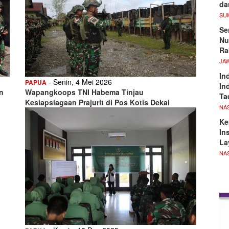
d
SU
Se
Nu
Ra
JA
In
- Senin, 4 Mei 2026
PAPUA
In
n
Wapangkoops TNI Habema Tinjau
Ta
Kesiapsiagaan Prajurit di Pos Kotis Dekai
NA
Ke
In
La
NA