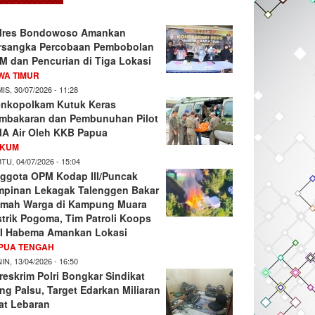
lres Bondowoso Amankan
rsangka Percobaan Pembobolan
M dan Pencurian di Tiga Lokasi
WA TIMUR
IS, 30/07/2026 - 11:28
nkopolkam Kutuk Keras
mbakaran dan Pembunuhan Pilot
A Air Oleh KKB Papua
KUM
TU, 04/07/2026 - 15:04
ggota OPM Kodap III/Puncak
mpinan Lekagak Talenggen Bakar
mah Warga di Kampung Muara
strik Pogoma, Tim Patroli Koops
I Habema Amankan Lokasi
PUA TENGAH
IN, 13/04/2026 - 16:50
reskrim Polri Bongkar Sindikat
ng Palsu, Target Edarkan Miliaran
at Lebaran