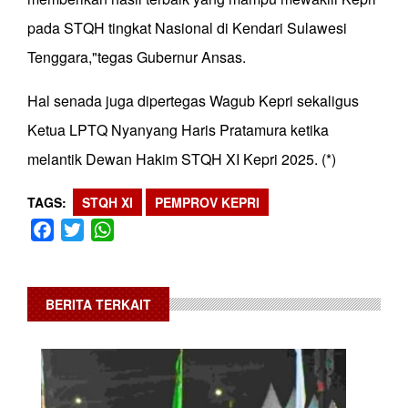
pada STQH tingkat Nasional di Kendari Sulawesi
Tenggara,"tegas Gubernur Ansas.
Hal senada juga dipertegas Wagub Kepri sekaligus
Ketua LPTQ Nyanyang Haris Pratamura ketika
melantik Dewan Hakim STQH XI Kepri 2025. (*)
TAGS
STQH XI
PEMPROV KEPRI
Facebook
Twitter
WhatsApp
BERITA TERKAIT