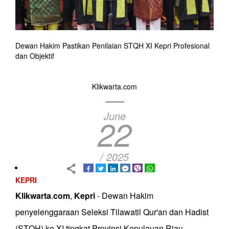
Dewan Hakim Pastikan Penilaian STQH XI Kepri Profesional
dan Objektif
Klikwarta.com
June
22
/ 2025
KEPRI
Klikwarta
.
com
,
Kepri
- Dewan Hakim
penyelenggaraan Seleksi Tilawatil Qur'an dan Hadist
(STQH) ke XI tingkat Provinsi Kepulauan Riau