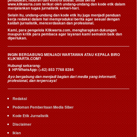
pendidikan, hiburan dan kontrol sosial. Situs berita
www.klikwarta.com terikat oleh undang-undang dan kode etik dalam
menjalankan tugas jurnalistik sehari-hari.
Selain itu, undang-undang dan kode etik itu juga menjadi panduan
kerja redaksi dalam hal memproduksi berita agar sesuai dengan
kaidah jurnalistik, mencerdaskan dan profesional.
Kami, para pengelola Klikwarta.com, mengharapkan dukungan
maupun kritik para pembaca agar layanan kami semakin baik dan
diperlukan.
INGIN BERGABUNG MENJADI WARTAWAN ATAU KEPALA BIRO
KLIKWARTA.COM?
Hubungi sekarang:
📱
HP/WhatsApp:
(+62) 853 7768 8284
Ayo bergabung dan menjadi bagian dari media yang informatif,
profesional, dan terpercaya!
Redaksi
Pedoman Pemberitaan Media Siber
Kode Etik Jurnalistik
Disclaimer
Iklan