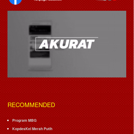
RECOMMENDED
Program MBG
KopdesKel Merah Putih