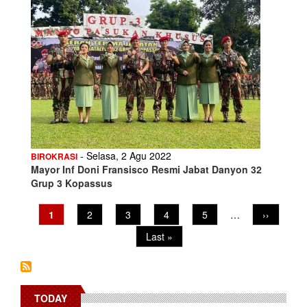
- Selasa, 2 Agu 2022
BIROKRASI
Mayor Inf Doni Fransisco Resmi Jabat Danyon 32
Grup 3 Kopassus
Pagination
Current
1
Page
2
Page
3
Page
4
Page
5
…
Next
››
page
page
Last
Last »
page
TODAY