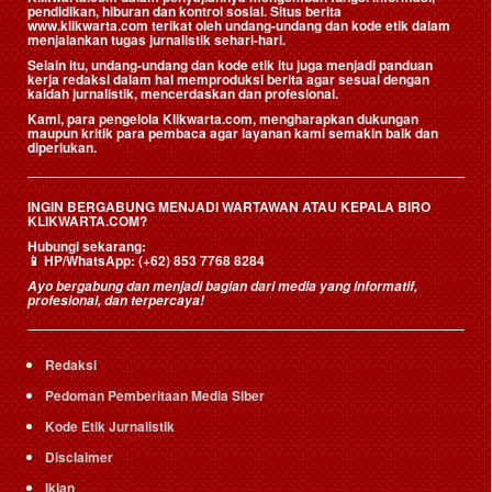
pendidikan, hiburan dan kontrol sosial. Situs berita
www.klikwarta.com terikat oleh undang-undang dan kode etik dalam
menjalankan tugas jurnalistik sehari-hari.
Selain itu, undang-undang dan kode etik itu juga menjadi panduan
kerja redaksi dalam hal memproduksi berita agar sesuai dengan
kaidah jurnalistik, mencerdaskan dan profesional.
Kami, para pengelola Klikwarta.com, mengharapkan dukungan
maupun kritik para pembaca agar layanan kami semakin baik dan
diperlukan.
INGIN BERGABUNG MENJADI WARTAWAN ATAU KEPALA BIRO
KLIKWARTA.COM?
Hubungi sekarang:
📱
HP/WhatsApp:
(+62) 853 7768 8284
Ayo bergabung dan menjadi bagian dari media yang informatif,
profesional, dan terpercaya!
Redaksi
Pedoman Pemberitaan Media Siber
Kode Etik Jurnalistik
Disclaimer
Iklan