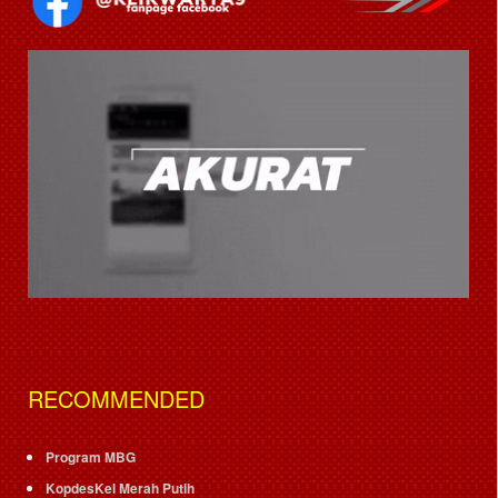
RECOMMENDED
Program MBG
KopdesKel Merah Putih