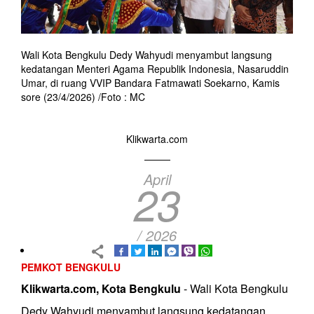
Wali Kota Bengkulu Dedy Wahyudi menyambut langsung
kedatangan Menteri Agama Republik Indonesia, Nasaruddin
Umar, di ruang VVIP Bandara Fatmawati Soekarno, Kamis
sore (23/4/2026) /Foto : MC
Klikwarta.com
April
23
/ 2026
PEMKOT BENGKULU
Klikwarta.com, Kota Bengkulu
- Wali Kota Bengkulu
Dedy Wahyudi menyambut langsung kedatangan