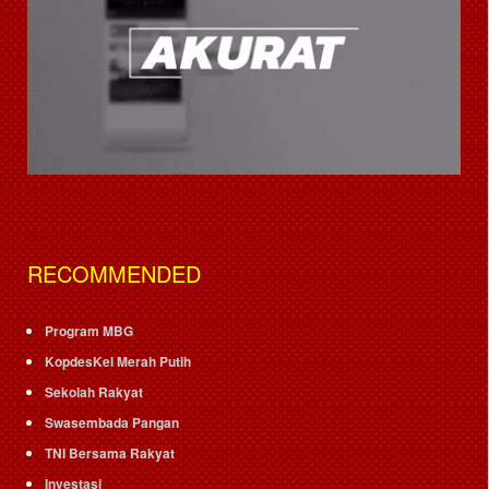
RECOMMENDED
Program MBG
KopdesKel Merah Putih
Sekolah Rakyat
Swasembada Pangan
TNI Bersama Rakyat
Investasi