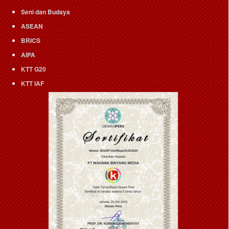
Seni dan Budaya
ASEAN
BRICS
AIPA
KTT G20
KTT IAF