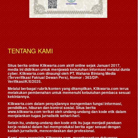
TENTANG KAMI
Situs berita online Klikwarta.com aktif online sejak Januari 2017,
media ini didirikan untuk menjawab kebutuhan informasi melalui dunia
cyber. Klikwarta.com dinaungi oleh
PT. Wahana Bintang Media
(Terverifikasi Faktual Dewan Pers)
, Nomor : 363/DP-
Verifikasi/K/X/2025.
Melalui berbagai rubrik/konten yang ditampilkan, Klikwarta.com terus
melakukan pembenahan untuk memenuhi kebutuhan pembaca sesuai
kekiniannya.
Klikwarta.com dalam penyajiannya mengemban fungsi informasi,
pendidikan, hiburan dan kontrol sosial. Situs berita
www.klikwarta.com terikat oleh undang-undang dan kode etik dalam
menjalankan tugas jurnalistik sehari-hari.
Selain itu, undang-undang dan kode etik itu juga menjadi panduan
kerja redaksi dalam hal memproduksi berita agar sesuai dengan
kaidah jurnalistik, mencerdaskan dan profesional.
Kami, para pengelola Klikwarta.com, mengharapkan dukungan