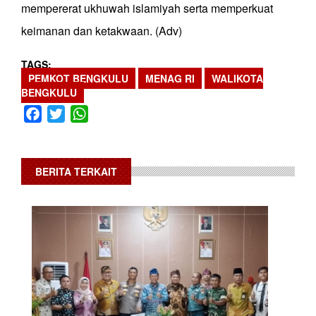
mempererat ukhuwah islamiyah serta memperkuat
keimanan dan ketakwaan. (Adv)
TAGS
PEMKOT BENGKULU
MENAG RI
WALIKOTA
BENGKULU
Facebook
Twitter
WhatsApp
BERITA TERKAIT