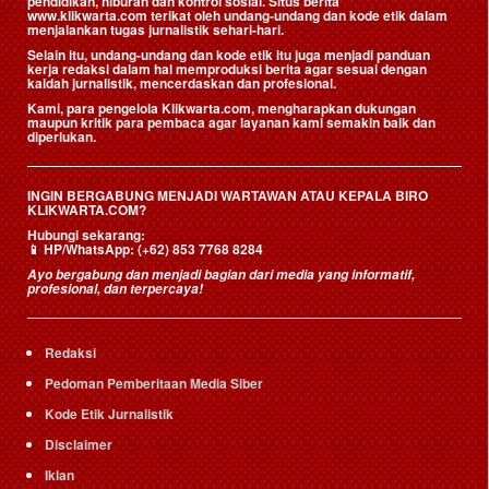
pendidikan, hiburan dan kontrol sosial. Situs berita
www.klikwarta.com terikat oleh undang-undang dan kode etik dalam
menjalankan tugas jurnalistik sehari-hari.
Selain itu, undang-undang dan kode etik itu juga menjadi panduan
kerja redaksi dalam hal memproduksi berita agar sesuai dengan
kaidah jurnalistik, mencerdaskan dan profesional.
Kami, para pengelola Klikwarta.com, mengharapkan dukungan
maupun kritik para pembaca agar layanan kami semakin baik dan
diperlukan.
INGIN BERGABUNG MENJADI WARTAWAN ATAU KEPALA BIRO
KLIKWARTA.COM?
Hubungi sekarang:
📱
HP/WhatsApp:
(+62) 853 7768 8284
Ayo bergabung dan menjadi bagian dari media yang informatif,
profesional, dan terpercaya!
Redaksi
Pedoman Pemberitaan Media Siber
Kode Etik Jurnalistik
Disclaimer
Iklan