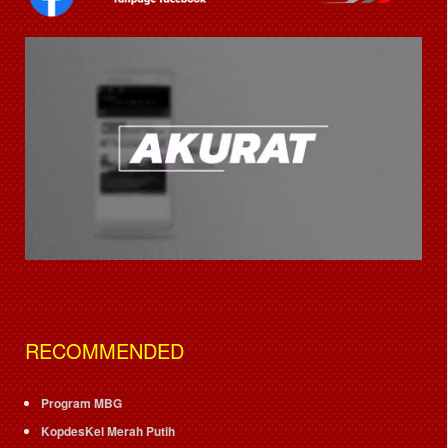
RECOMMENDED
Program MBG
KopdesKel Merah Putih