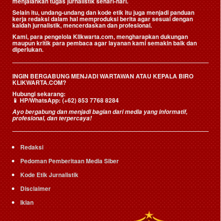
menjalankan tugas jurnalistik sehari-hari.
Selain itu, undang-undang dan kode etik itu juga menjadi panduan
kerja redaksi dalam hal memproduksi berita agar sesuai dengan
kaidah jurnalistik, mencerdaskan dan profesional.
Kami, para pengelola Klikwarta.com, mengharapkan dukungan
maupun kritik para pembaca agar layanan kami semakin baik dan
diperlukan.
INGIN BERGABUNG MENJADI WARTAWAN ATAU KEPALA BIRO
KLIKWARTA.COM?
Hubungi sekarang:
📱
HP/WhatsApp:
(+62) 853 7768 8284
Ayo bergabung dan menjadi bagian dari media yang informatif,
profesional, dan terpercaya!
Redaksi
Pedoman Pemberitaan Media Siber
Kode Etik Jurnalistik
Disclaimer
Iklan