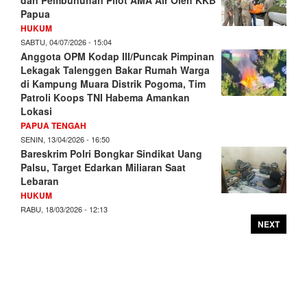
dan Pembunuhan Pilot AMA Air Oleh KKB
Papua
HUKUM
SABTU, 04/07/2026 - 15:04
Anggota OPM Kodap III/Puncak Pimpinan
Lekagak Talenggen Bakar Rumah Warga
di Kampung Muara Distrik Pogoma, Tim
Patroli Koops TNI Habema Amankan
Lokasi
PAPUA TENGAH
SENIN, 13/04/2026 - 16:50
Bareskrim Polri Bongkar Sindikat Uang
Palsu, Target Edarkan Miliaran Saat
Lebaran
HUKUM
RABU, 18/03/2026 - 12:13
NEXT