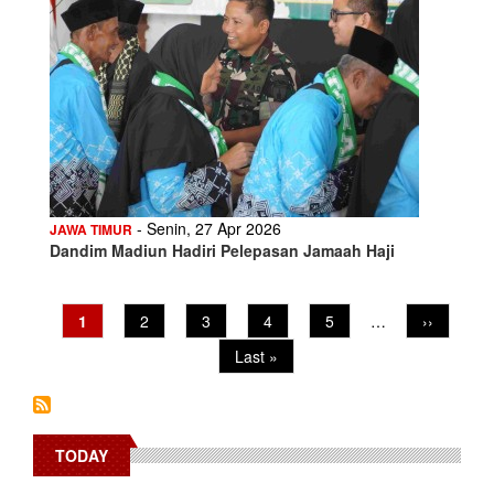
- Senin, 27 Apr 2026
JAWA TIMUR
Dandim Madiun Hadiri Pelepasan Jamaah Haji
Pagination
Current
1
Page
2
Page
3
Page
4
Page
5
…
Next
››
page
page
Last
Last »
page
TODAY