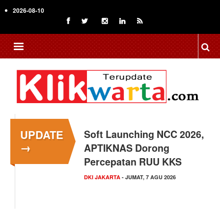
Skip
2026-08-10
to
main
content
UPDATE
Menkop Bawa Semangat
→
Koperasi ke Festival
Lembah Baliem Wamena
NASIONAL
- JUMAT, 7 AGU 2026