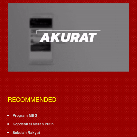
RECOMMENDED
Program MBG
KopdesKel Merah Putih
Sekolah Rakyat