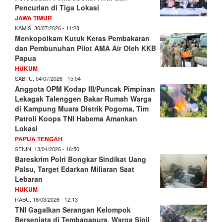
Pencurian di Tiga Lokasi
JAWA TIMUR
KAMIS, 30/07/2026 - 11:28
Menkopolkam Kutuk Keras Pembakaran
dan Pembunuhan Pilot AMA Air Oleh KKB
Papua
HUKUM
SABTU, 04/07/2026 - 15:04
Anggota OPM Kodap III/Puncak Pimpinan
Lekagak Talenggen Bakar Rumah Warga
di Kampung Muara Distrik Pogoma, Tim
Patroli Koops TNI Habema Amankan
Lokasi
PAPUA TENGAH
SENIN, 13/04/2026 - 16:50
Bareskrim Polri Bongkar Sindikat Uang
Palsu, Target Edarkan Miliaran Saat
Lebaran
HUKUM
RABU, 18/03/2026 - 12:13
TNI Gagalkan Serangan Kelompok
Bersenjata di Tembagapura, Warga Sipil