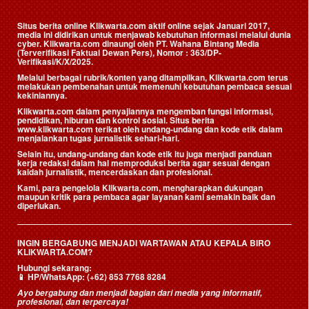
Situs berita online Klikwarta.com aktif online sejak Januari 2017,
media ini didirikan untuk menjawab kebutuhan informasi melalui dunia
cyber. Klikwarta.com dinaungi oleh
PT. Wahana Bintang Media
(Terverifikasi Faktual Dewan Pers)
, Nomor : 363/DP-
Verifikasi/K/X/2025.
Melalui berbagai rubrik/konten yang ditampilkan, Klikwarta.com terus
melakukan pembenahan untuk memenuhi kebutuhan pembaca sesuai
kekiniannya.
Klikwarta.com dalam penyajiannya mengemban fungsi informasi,
pendidikan, hiburan dan kontrol sosial. Situs berita
www.klikwarta.com terikat oleh undang-undang dan kode etik dalam
menjalankan tugas jurnalistik sehari-hari.
Selain itu, undang-undang dan kode etik itu juga menjadi panduan
kerja redaksi dalam hal memproduksi berita agar sesuai dengan
kaidah jurnalistik, mencerdaskan dan profesional.
Kami, para pengelola Klikwarta.com, mengharapkan dukungan
maupun kritik para pembaca agar layanan kami semakin baik dan
diperlukan.
INGIN BERGABUNG MENJADI WARTAWAN ATAU KEPALA BIRO
KLIKWARTA.COM?
Hubungi sekarang:
📱
HP/WhatsApp:
(+62) 853 7768 8284
Ayo bergabung dan menjadi bagian dari media yang informatif,
profesional, dan terpercaya!