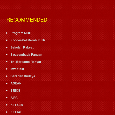
RECOMMENDED
Program MBG
KopdesKel Merah Putih
Sekolah Rakyat
Swasembada Pangan
TNI Bersama Rakyat
Investasi
Seni dan Budaya
ASEAN
BRICS
AIPA
KTT G20
KTT IAF