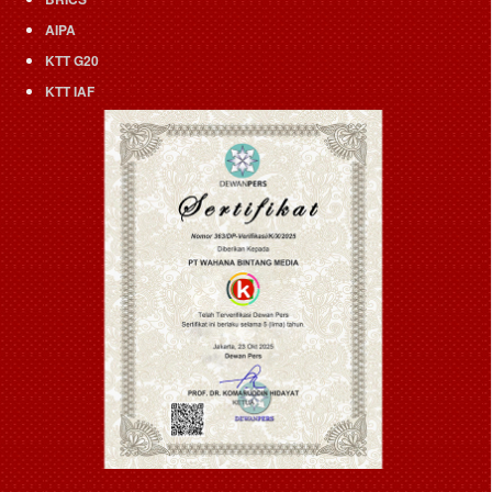
AIPA
KTT G20
KTT IAF