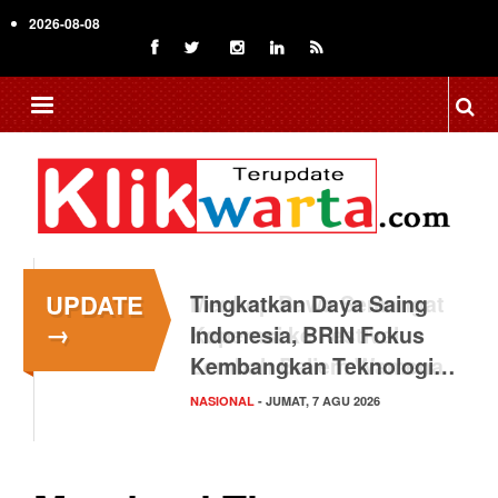
Skip
2026-08-08
to
main
content
UPDATE
Tingkatkan Daya Saing
→
Indonesia, BRIN Fokus
Kembangkan Teknologi…
NASIONAL
- JUMAT, 7 AGU 2026