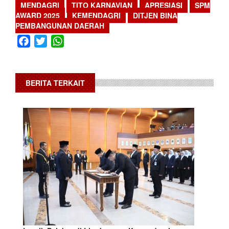
MENDAGRI
TITO KARNAVIAN
APRESIASI
SPM
AWARD 2025
KEMENDAGRI
DITJEN BINA
PEMBANGUNAN DAERAH
Facebook
Twitter
WhatsApp
BERITA TERKAIT