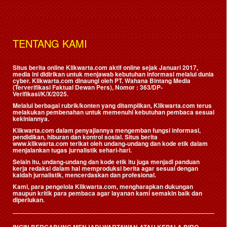
TENTANG KAMI
Situs berita online Klikwarta.com aktif online sejak Januari 2017,
media ini didirikan untuk menjawab kebutuhan informasi melalui dunia
cyber. Klikwarta.com dinaungi oleh
PT. Wahana Bintang Media
(Terverifikasi Faktual Dewan Pers)
, Nomor : 363/DP-
Verifikasi/K/X/2025.
Melalui berbagai rubrik/konten yang ditampilkan, Klikwarta.com terus
melakukan pembenahan untuk memenuhi kebutuhan pembaca sesuai
kekiniannya.
Klikwarta.com dalam penyajiannya mengemban fungsi informasi,
pendidikan, hiburan dan kontrol sosial. Situs berita
www.klikwarta.com terikat oleh undang-undang dan kode etik dalam
menjalankan tugas jurnalistik sehari-hari.
Selain itu, undang-undang dan kode etik itu juga menjadi panduan
kerja redaksi dalam hal memproduksi berita agar sesuai dengan
kaidah jurnalistik, mencerdaskan dan profesional.
Kami, para pengelola Klikwarta.com, mengharapkan dukungan
maupun kritik para pembaca agar layanan kami semakin baik dan
diperlukan.
INGIN BERGABUNG MENJADI WARTAWAN ATAU KEPALA BIRO