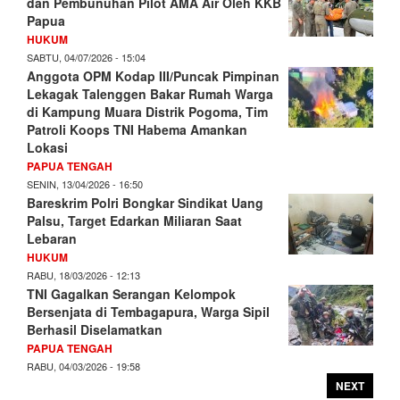
dan Pembunuhan Pilot AMA Air Oleh KKB
Papua
HUKUM
SABTU, 04/07/2026 - 15:04
Anggota OPM Kodap III/Puncak Pimpinan
Lekagak Talenggen Bakar Rumah Warga
di Kampung Muara Distrik Pogoma, Tim
Patroli Koops TNI Habema Amankan
Lokasi
PAPUA TENGAH
SENIN, 13/04/2026 - 16:50
Bareskrim Polri Bongkar Sindikat Uang
Palsu, Target Edarkan Miliaran Saat
Lebaran
HUKUM
RABU, 18/03/2026 - 12:13
TNI Gagalkan Serangan Kelompok
Bersenjata di Tembagapura, Warga Sipil
Berhasil Diselamatkan
PAPUA TENGAH
RABU, 04/03/2026 - 19:58
NEXT