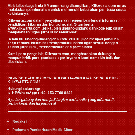
Melalui berbagai rubrik/konten yang ditampilkan, Klikwarta.com terus
melakukan pembenahan untuk memenuhi kebutuhan pembaca sesuai
kekiniannya.
Klikwarta.com dalam penyajiannya mengemban fungsi informasi,
pendidikan, hiburan dan kontrol sosial. Situs berita
www.klikwarta.com terikat oleh undang-undang dan kode etik dalam
menjalankan tugas jurnalistik sehari-hari.
Selain itu, undang-undang dan kode etik itu juga menjadi panduan
kerja redaksi dalam hal memproduksi berita agar sesuai dengan
kaidah jurnalistik, mencerdaskan dan profesional.
Kami, para pengelola Klikwarta.com, mengharapkan dukungan
maupun kritik para pembaca agar layanan kami semakin baik dan
diperlukan.
INGIN BERGABUNG MENJADI WARTAWAN ATAU KEPALA BIRO
KLIKWARTA.COM?
Hubungi sekarang:
📱
HP/WhatsApp:
(+62) 853 7768 8284
Ayo bergabung dan menjadi bagian dari media yang informatif,
profesional, dan terpercaya!
Redaksi
Pedoman Pemberitaan Media Siber