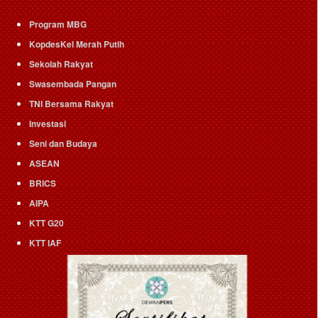
Program MBG
KopdesKel Merah Putih
Sekolah Rakyat
Swasembada Pangan
TNI Bersama Rakyat
Investasi
Seni dan Budaya
ASEAN
BRICS
AIPA
KTT G20
KTT IAF