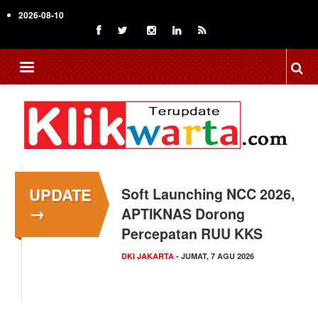
Skip
2026-08-10
to
main
content
UPDATE
Menkop Bawa Semangat
→
Koperasi ke Festival
Lembah Baliem Wamena
NASIONAL
- JUMAT, 7 AGU 2026