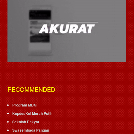
RECOMMENDED
Program MBG
KopdesKel Merah Putih
Sekolah Rakyat
Swasembada Pangan