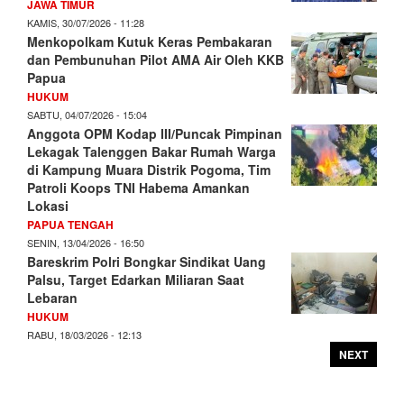
JAWA TIMUR
KAMIS, 30/07/2026 - 11:28
Menkopolkam Kutuk Keras Pembakaran
dan Pembunuhan Pilot AMA Air Oleh KKB
Papua
HUKUM
SABTU, 04/07/2026 - 15:04
Anggota OPM Kodap III/Puncak Pimpinan
Lekagak Talenggen Bakar Rumah Warga
di Kampung Muara Distrik Pogoma, Tim
Patroli Koops TNI Habema Amankan
Lokasi
PAPUA TENGAH
SENIN, 13/04/2026 - 16:50
Bareskrim Polri Bongkar Sindikat Uang
Palsu, Target Edarkan Miliaran Saat
Lebaran
HUKUM
RABU, 18/03/2026 - 12:13
NEXT