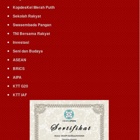
KopdesKel Merah Putih
Sekolah Rakyat
Swasembada Pangan
TNI Bersama Rakyat
Investasi
Seni dan Budaya
ASEAN
BRICS
AIPA
KTT G20
KTT IAF