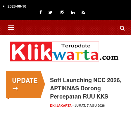
Skip
2026-08-10
to
main
content
UPDATE
Menkop Bawa Semangat
→
Koperasi ke Festival
Lembah Baliem Wamena
NASIONAL
- JUMAT, 7 AGU 2026