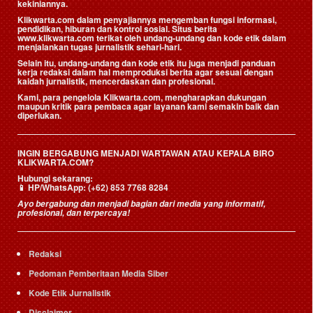
kekiniannya.
Klikwarta.com dalam penyajiannya mengemban fungsi informasi,
pendidikan, hiburan dan kontrol sosial. Situs berita
www.klikwarta.com terikat oleh undang-undang dan kode etik dalam
menjalankan tugas jurnalistik sehari-hari.
Selain itu, undang-undang dan kode etik itu juga menjadi panduan
kerja redaksi dalam hal memproduksi berita agar sesuai dengan
kaidah jurnalistik, mencerdaskan dan profesional.
Kami, para pengelola Klikwarta.com, mengharapkan dukungan
maupun kritik para pembaca agar layanan kami semakin baik dan
diperlukan.
INGIN BERGABUNG MENJADI WARTAWAN ATAU KEPALA BIRO
KLIKWARTA.COM?
Hubungi sekarang:
📱
HP/WhatsApp:
(+62) 853 7768 8284
Ayo bergabung dan menjadi bagian dari media yang informatif,
profesional, dan terpercaya!
Redaksi
Pedoman Pemberitaan Media Siber
Kode Etik Jurnalistik
Disclaimer