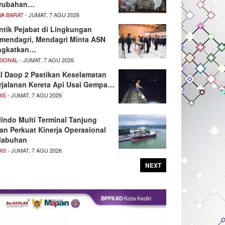
rubahan…
WA BARAT
- JUMAT, 7 AGU 2026
ntik Pejabat di Lingkungan
mendagri, Mendagri Minta ASN
ngkatkan…
SIONAL
- JUMAT, 7 AGU 2026
I Daop 2 Pastikan Keselamatan
rjalanan Kereta Api Usai Gempa…
IS
- JUMAT, 7 AGU 2026
lindo Multi Terminal Tanjung
tan Perkuat Kinerja Operasional
labuhan
IS
- JUMAT, 7 AGU 2026
NEXT