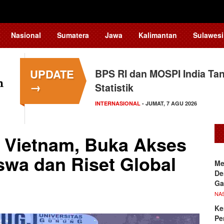
Nasional
Sumatera
Jawa
Kalimantan
Sulawesi
UPDATE
BPS RI dan MOSPI India Ta
→
Statistik
INTERNASIONAL
- JUMAT, 7 AGU 2026
Vietnam, Buka Akses
swa dan Riset Global
Me
De
Ga
NA
Ke
Pe