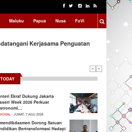
Maluku
Papua
Nusa
FoVi
ndatangani Kerjasama Penguatan
TODAY
nteri Ekraf Dukung Jakarta
ssert Week 2026 Perkuat
stronomi…
SIONAL
- JUMAT, 7 AGU 2026
mendikdasmen Dorong Satuan
ndidikan Bertransformasi Hadapi