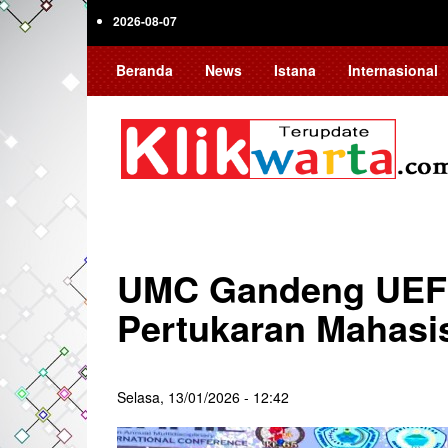
Skip
2026-08-07
to
main
Beranda
News
Istana
Internasional
content
UMC Gandeng UEF 
Pertukaran Mahasi
Selasa, 13/01/2026 - 12:42