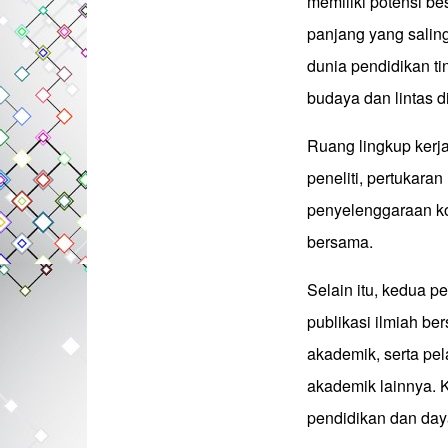
memiliki potensi b
panjang yang salin
dunia pendidikan tin
budaya dan lintas di
Ruang lingkup ker
peneliti, pertukara
penyelenggaraan ko
bersama.
Selain itu, kedua 
publikasi ilmiah be
akademik, serta pe
akademik lainnya. 
pendidikan dan daya 