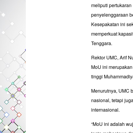
meliputi pertukara
penyelenggaraan ber
Kesepakatan ini sek
memperkuat kapasit
Tenggara.
Rektor UMC, Arif 
MoU ini merupakan 
tinggi Muhammadiy
Menurutnya, UMC be
nasional, tetapi jug
internasional.
“MoU ini adalah wu