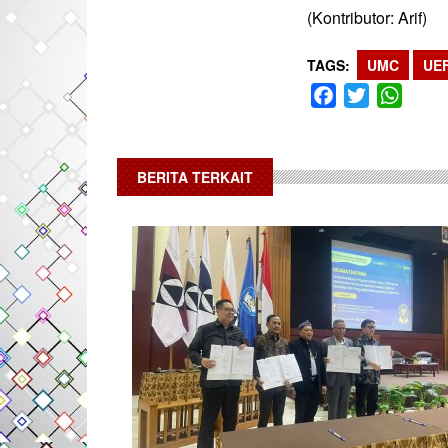
(Kontributor: Arif)
TAGS
UMC
UE
Facebook
Twitter
What
BERITA TERKAIT