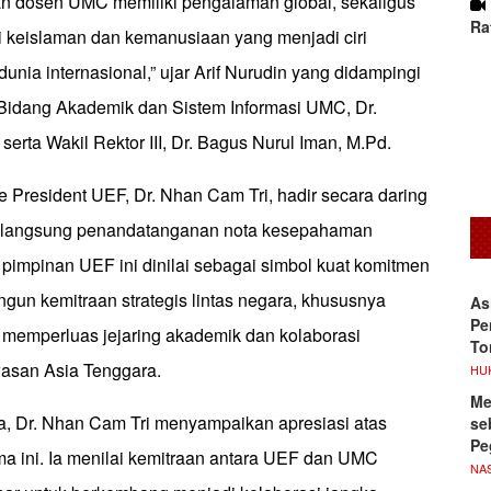
n dosen UMC memiliki pengalaman global, sekaligus
Ra
i keislaman dan kemanusiaan yang menjadi ciri
ia internasional,” ujar Arif Nurudin yang didampingi
I Bidang Akademik dan Sistem Informasi UMC, Dr.
 serta Wakil Rektor III, Dr. Bagus Nurul Iman, M.Pd.
e President UEF, Dr. Nhan Cam Tri, hadir secara daring
 langsung penandatanganan nota kesepahaman
 pimpinan UEF ini dinilai sebagai simbol kuat komitmen
n kemitraan strategis lintas negara, khususnya
As
Pe
emperluas jejaring akademik dan kolaborasi
To
wasan Asia Tenggara.
HU
Me
, Dr. Nhan Cam Tri menyampaikan apresiasi atas
se
Pe
ama ini. Ia menilai kemitraan antara UEF dan UMC
NA