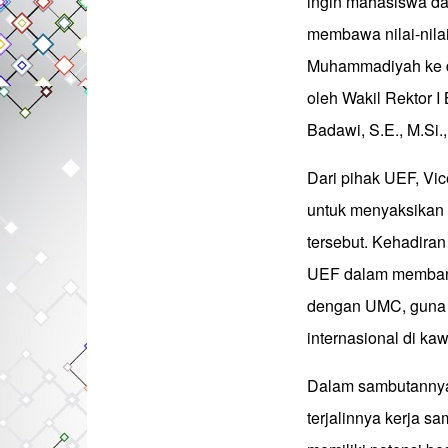
ingin mahasiswa da
membawa nilai-nila
Muhammadiyah ke dun
oleh Wakil Rektor 
Badawi, S.E., M.Si.,
Dari pihak UEF, Vic
untuk menyaksikan
tersebut. Kehadiran
UEF dalam membangu
dengan UMC, guna m
internasional di ka
Dalam sambutannya
terjalinnya kerja s