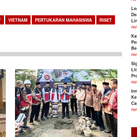
Le
De
F
VIETNAM
PERTUKARAN MAHASISWA
RISET
Li
PA
sApp
Ka
Pe
Be
PA
Si
Li
Pr
PA
Ir
Ke
Ca
PA