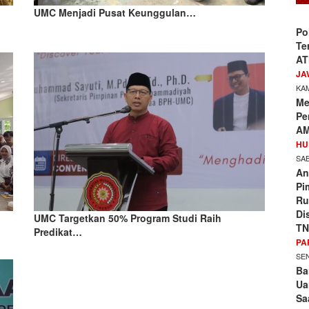
UMC Menjadi Pusat Keunggulan…
Po
Te
AT
JA
KAM
Me
Pe
AM
HU
SAB
An
Pi
Ru
Di
UMC Targetkan 50% Program Studi Raih
TN
Predikat…
PA
SEN
Ba
Ua
Sa