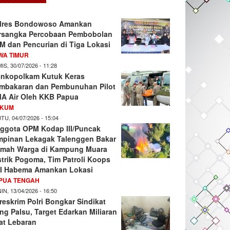
lres Bondowoso Amankan
rsangka Percobaan Pembobolan
M dan Pencurian di Tiga Lokasi
WA TIMUR
IS, 30/07/2026 - 11:28
nkopolkam Kutuk Keras
mbakaran dan Pembunuhan Pilot
A Air Oleh KKB Papua
KUM
TU, 04/07/2026 - 15:04
ggota OPM Kodap III/Puncak
mpinan Lekagak Talenggen Bakar
mah Warga di Kampung Muara
strik Pogoma, Tim Patroli Koops
I Habema Amankan Lokasi
PUA TENGAH
IN, 13/04/2026 - 16:50
reskrim Polri Bongkar Sindikat
ng Palsu, Target Edarkan Miliaran
at Lebaran