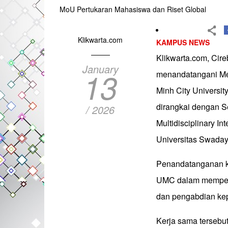
MoU Pertukaran Mahasiswa dan Riset Global
Klikwarta.com
KAMPUS NEWS
Klikwarta.com, Cir
January
13
menandatangani Me
Minh City Universi
dirangkai dengan S
/ 2026
Multidisciplinary I
Universitas Swaday
Penandatanganan ker
UMC dalam memperlua
dan pengabdian ke
Kerja sama tersebu