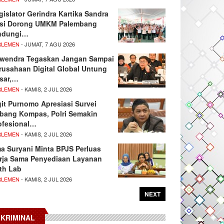
gislator Gerindra Kartika Sandra
si Dorong UMKM Palembang
ndungi…
RLEMEN
- JUMAT, 7 AGU 2026
wendra Tegaskan Jangan Sampai
rusahaan Digital Global Untung
sar,…
RLEMEN
- KAMIS, 2 JUL 2026
git Purnomo Apresiasi Survei
tbang Kompas, Polri Semakin
ofesional…
RLEMEN
- KAMIS, 2 JUL 2026
ma Suryani Minta BPJS Perluas
rja Sama Penyediaan Layanan
th Lab
RLEMEN
- KAMIS, 2 JUL 2026
NEXT
KRIMINAL