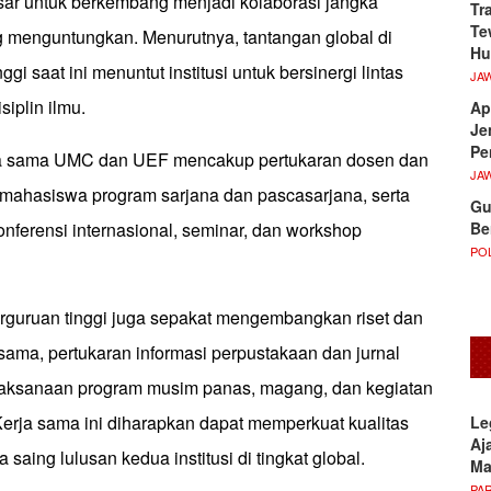
esar untuk berkembang menjadi kolaborasi jangka
Tr
Te
g menguntungkan. Menurutnya, tantangan global di
Hu
ggi saat ini menuntut institusi untuk bersinergi lintas
JA
siplin ilmu.
Ap
Je
Pe
ja sama UMC dan UEF mencakup pertukaran dosen dan
JA
n mahasiswa program sarjana dan pascasarjana, serta
Gu
Be
nferensi internasional, seminar, dan workshop
POL
perguruan tinggi juga sepakat mengembangkan riset dan
rsama, pertukaran informasi perpustakaan dan jurnal
laksanaan program musim panas, magang, dan kegiatan
Kerja sama ini diharapkan dapat memperkuat kualitas
Le
Aj
saing lulusan kedua institusi di tingkat global.
M
PA