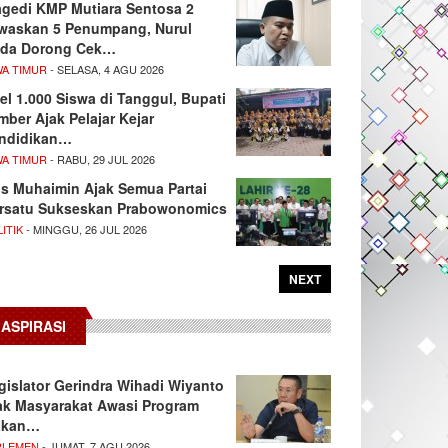
agedi KMP Mutiara Sentosa 2
waskan 5 Penumpang, Nurul
da Dorong Cek…
WA TIMUR
- SELASA, 4 AGU 2026
el 1.000 Siswa di Tanggul, Bupati
mber Ajak Pelajar Kejar
ndidikan…
WA TIMUR
- RABU, 29 JUL 2026
s Muhaimin Ajak Semua Partai
rsatu Sukseskan Prabowonomics
ITIK
- MINGGU, 26 JUL 2026
NEXT
ASPIRASI
gislator Gerindra Wihadi Wiyanto
ak Masyarakat Awasi Program
akan…
RLEMEN
- JUMAT, 7 AGU 2026