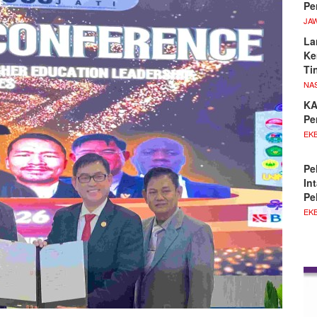
Pe
JA
La
Ke
Ti
NA
KA
Pe
EKB
Pe
In
Pe
EKB