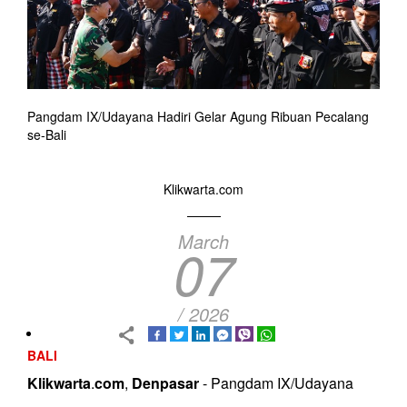
Pangdam IX/Udayana Hadiri Gelar Agung Ribuan Pecalang
se-Bali
Klikwarta.com
March
07
/ 2026
BALI
Klikwarta
.
com
,
Denpasar
- Pangdam IX/Udayana