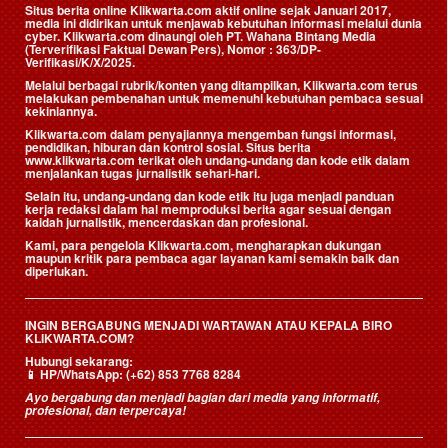
Situs berita online Klikwarta.com aktif online sejak Januari 2017,
media ini didirikan untuk menjawab kebutuhan informasi melalui dunia
cyber. Klikwarta.com dinaungi oleh
PT. Wahana Bintang Media
(Terverifikasi Faktual Dewan Pers)
, Nomor : 363/DP-
Verifikasi/K/X/2025.
Melalui berbagai rubrik/konten yang ditampilkan, Klikwarta.com terus
melakukan pembenahan untuk memenuhi kebutuhan pembaca sesuai
kekiniannya.
Klikwarta.com dalam penyajiannya mengemban fungsi informasi,
pendidikan, hiburan dan kontrol sosial. Situs berita
www.klikwarta.com terikat oleh undang-undang dan kode etik dalam
menjalankan tugas jurnalistik sehari-hari.
Selain itu, undang-undang dan kode etik itu juga menjadi panduan
kerja redaksi dalam hal memproduksi berita agar sesuai dengan
kaidah jurnalistik, mencerdaskan dan profesional.
Kami, para pengelola Klikwarta.com, mengharapkan dukungan
maupun kritik para pembaca agar layanan kami semakin baik dan
diperlukan.
INGIN BERGABUNG MENJADI WARTAWAN ATAU KEPALA BIRO
KLIKWARTA.COM?
Hubungi sekarang:
📱
HP/WhatsApp:
(+62) 853 7768 8284
Ayo bergabung dan menjadi bagian dari media yang informatif,
profesional, dan terpercaya!