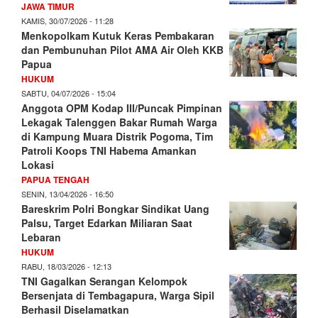
JAWA TIMUR
KAMIS, 30/07/2026 - 11:28
Menkopolkam Kutuk Keras Pembakaran
dan Pembunuhan Pilot AMA Air Oleh KKB
Papua
HUKUM
SABTU, 04/07/2026 - 15:04
Anggota OPM Kodap III/Puncak Pimpinan
Lekagak Talenggen Bakar Rumah Warga
di Kampung Muara Distrik Pogoma, Tim
Patroli Koops TNI Habema Amankan
Lokasi
PAPUA TENGAH
SENIN, 13/04/2026 - 16:50
Bareskrim Polri Bongkar Sindikat Uang
Palsu, Target Edarkan Miliaran Saat
Lebaran
HUKUM
RABU, 18/03/2026 - 12:13
TNI Gagalkan Serangan Kelompok
Bersenjata di Tembagapura, Warga Sipil
Berhasil Diselamatkan