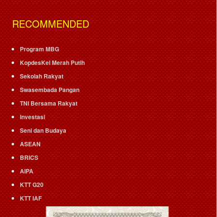
RECOMMENDED
Program MBG
KopdesKel Merah Putih
Sekolah Rakyat
Swasembada Pangan
TNI Bersama Rakyat
Investasi
Seni dan Budaya
ASEAN
BRICS
AIPA
KTT G20
KTT IAF