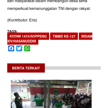
dan masyarakat dalam membangun desa serta
memperkuat kemanunggalan TNI dengan rakyat.
(Kontributor: Eris)
TAGS
KODIM 1423/SOPPENG
TMMD KE-127
IRDAM
XIV/HASANUDDIN
Facebook
Twitter
WhatsApp
BERITA TERKAIT