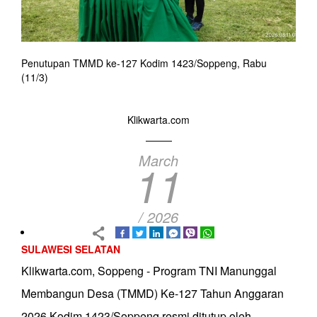
Penutupan TMMD ke-127 Kodim 1423/Soppeng, Rabu
(11/3)
Klikwarta.com
March
11
/ 2026
SULAWESI SELATAN
Klikwarta.com, Soppeng - Program TNI Manunggal
Membangun Desa (TMMD) Ke-127 Tahun Anggaran
2026 Kodim 1423/Soppeng resmi ditutup oleh