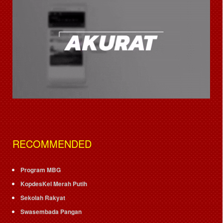
RECOMMENDED
Program MBG
KopdesKel Merah Putih
Sekolah Rakyat
Swasembada Pangan