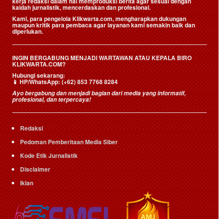
kerja redaksi dalam hal memproduksi berita agar sesuai dengan
kaidah jurnalistik, mencerdaskan dan profesional.
Kami, para pengelola Klikwarta.com, mengharapkan dukungan
maupun kritik para pembaca agar layanan kami semakin baik dan
diperlukan.
INGIN BERGABUNG MENJADI WARTAWAN ATAU KEPALA BIRO
KLIKWARTA.COM?
Hubungi sekarang:
📱
HP/WhatsApp:
(+62) 853 7768 8284
Ayo bergabung dan menjadi bagian dari media yang informatif,
profesional, dan terpercaya!
Redaksi
Pedoman Pemberitaan Media Siber
Kode Etik Jurnalistik
Disclaimer
Iklan