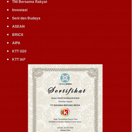
TNI Bersama Rakyat
Investasi
Seni dan Budaya
ASEAN
BRICS
AIPA
KTT G20
KTT IAF