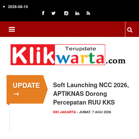
Skip
2026-08-10
to
main
content
UPDATE
Menkop Bawa Semangat
→
Koperasi ke Festival
Lembah Baliem Wamena
NASIONAL
- JUMAT, 7 AGU 2026