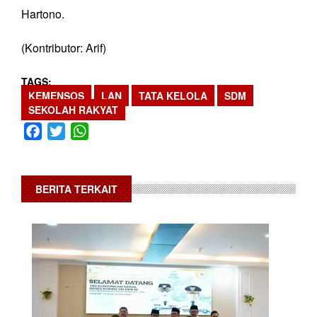
Hartono.
(Kontributor: Arif)
TAGS
KEMENSOS
LAN
TATA KELOLA
SDM
SEKOLAH RAKYAT
Facebook
Twitter
WhatsApp
BERITA TERKAIT