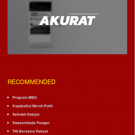
RECOMMENDED
Program MBG
KopdesKel Merah Putih
Sekolah Rakyat
Swasembada Pangan
TNI Bersama Rakyat