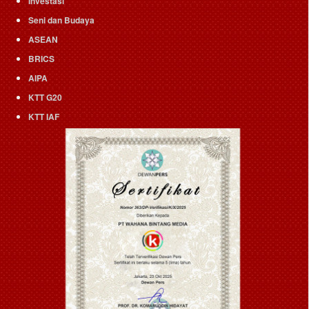
Investasi
Seni dan Budaya
ASEAN
BRICS
AIPA
KTT G20
KTT IAF