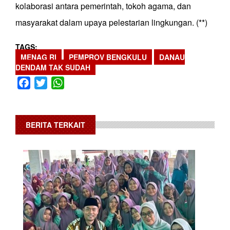
kolaborasi antara pemerintah, tokoh agama, dan
masyarakat dalam upaya pelestarian lingkungan. (**)
TAGS
MENAG RI
PEMPROV BENGKULU
DANAU
DENDAM TAK SUDAH
Facebook
Twitter
WhatsApp
BERITA TERKAIT