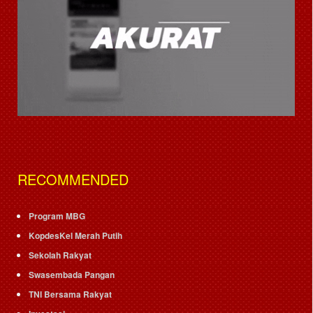
RECOMMENDED
Program MBG
KopdesKel Merah Putih
Sekolah Rakyat
Swasembada Pangan
TNI Bersama Rakyat