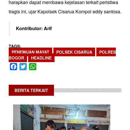
harapkan dapat membawa kejelasan terkait peristiwa
tragis ini, ujar Kapolsek Cisarua Kompol eddy santosa.
Kontributor: Arif
TAGS
PENEMUAN MAYAT
POLSEK CISARUA
POLRES
BOGOR
HEADLINE
Facebook
Twitter
WhatsApp
BERITA TERKAIT