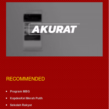
RECOMMENDED
Program MBG
KopdesKel Merah Putih
Sekolah Rakyat