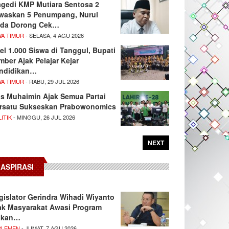
agedi KMP Mutiara Sentosa 2
waskan 5 Penumpang, Nurul
da Dorong Cek…
WA TIMUR
- SELASA, 4 AGU 2026
el 1.000 Siswa di Tanggul, Bupati
mber Ajak Pelajar Kejar
ndidikan…
WA TIMUR
- RABU, 29 JUL 2026
s Muhaimin Ajak Semua Partai
rsatu Sukseskan Prabowonomics
ITIK
- MINGGU, 26 JUL 2026
NEXT
ASPIRASI
gislator Gerindra Wihadi Wiyanto
ak Masyarakat Awasi Program
akan…
RLEMEN
- JUMAT, 7 AGU 2026