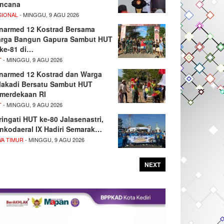
ncana
SIONAL
- MINGGU, 9 AGU 2026
narmed 12 Kostrad Bersama
rga Bangun Gapura Sambut HUT
 ke-81 di…
T
- MINGGU, 9 AGU 2026
narmed 12 Kostrad dan Warga
lakadi Bersatu Sambut HUT
merdekaan RI
T
- MINGGU, 9 AGU 2026
ringati HUT ke-80 Jalasenastri,
nkodaeral IX Hadiri Semarak…
WA TIMUR
- MINGGU, 9 AGU 2026
NEXT