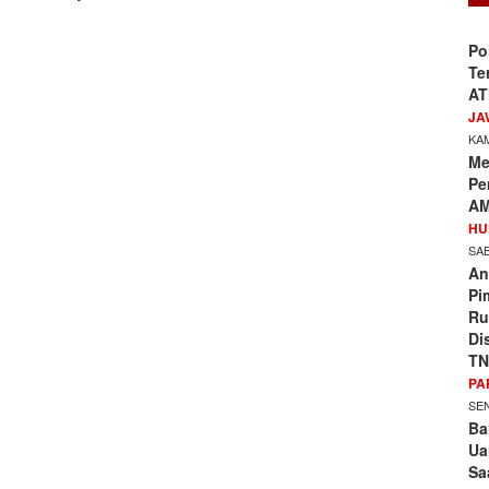
Po
Te
AT
JA
KAM
Me
Pe
AM
HU
SAB
An
Pi
Ru
Di
TN
PA
SEN
Ba
Ua
Sa