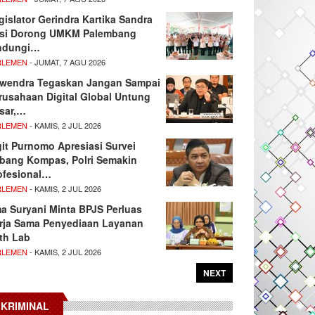
gislator Gerindra Kartika Sandra
si Dorong UMKM Palembang
ndungi…
RLEMEN
- JUMAT, 7 AGU 2026
wendra Tegaskan Jangan Sampai
rusahaan Digital Global Untung
sar,…
RLEMEN
- KAMIS, 2 JUL 2026
git Purnomo Apresiasi Survei
tbang Kompas, Polri Semakin
ofesional…
RLEMEN
- KAMIS, 2 JUL 2026
ma Suryani Minta BPJS Perluas
rja Sama Penyediaan Layanan
th Lab
RLEMEN
- KAMIS, 2 JUL 2026
NEXT
KRIMINAL