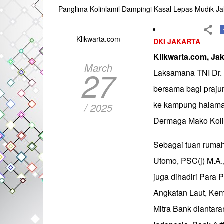
Panglima Kolinlamil Dampingi Kasal Lepas Mudik Ja
Klikwarta.com
DKI JAKARTA
Klikwarta.com, Jak
March
27
Laksamana TNI Dr. 
bersama bagi praju
ke kampung halaman
/ 2025
Dermaga Mako Kolinl
Sebagai tuan rumah
Utomo, PSC(j) M.A.
juga dihadiri Para
Angkatan Laut, Kem
Mitra Bank diantar