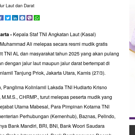
lur Laut dan Darat
arta -
Kepala Staf TNI Angkatan Laut (Kasal)
Muhammad Ali melepas secara resmi mudik gratis
rit TNI AL dan masyarakat tahun 2025 yang akan pulang
 dengan jalur laut maupun jalur darat bertempat di
amil Tanjung Priok, Jakarta Utara, Kamis (27/3).
, Panglima Kolinlamil Laksda TNI Hudiarto Krisno
, M.M.S., CHRMP., turut melepas peserta mudik yang
 Pejabat Utama Mabesal, Para Pimpinan Kotama TNI
enterian Perhubungan (Kemenhub), Baznas, Pelindo,
anya Bank Mandiri, BRI, BNI, Bank Woori Saudara