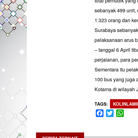
total pemudik yang
sebanyak 499 unit, 
1.323 orang dan ke
Surabaya sebanyak 
pelaksanaan arus b
– tanggal 6 April ti
perjalanan, para pe
Sementara itu pela
100 bus yang juga 
Kotama di wilayah Ja
TAGS
KOLINLAMI
Facebook
Twitter
What