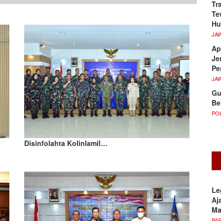
Tr
Te
Hu
JA
Ap
Je
Pe
JA
Gu
Be
POL
Disinfolahta Kolinlamil…
Le
Aj
M
PA