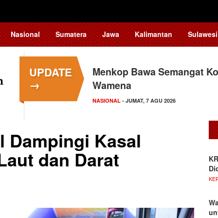
Nasional
Sumatera
Jawa
Kalimantan
Sulawesi
UPDATE
Menkop Bawa Semangat Kop
→
Wamena
NASIONAL
- JUMAT, 7 AGU 2026
l Dampingi Kasal
Laut dan Darat
KR
Di
KE
Wa
un