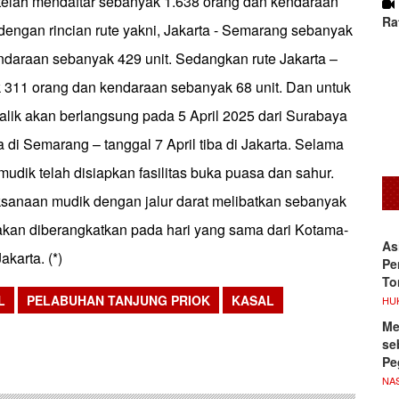
 telah mendaftar sebanyak 1.638 orang dan kendaraan
Ra
dengan rincian rute yakni, Jakarta - Semarang sebanyak
ndaraan sebanyak 429 unit. Sedangkan rute Jakarta –
311 orang dan kendaraan sebanyak 68 unit. Dan untuk
alik akan berlangsung pada 5 April 2025 dari Surabaya
ba di Semarang – tanggal 7 April tiba di Jakarta. Selama
mudik telah disiapkan fasilitas buka puasa dan sahur.
ksanaan mudik dengan jalur darat melibatkan sebanyak
akan diberangkatkan pada hari yang sama dari Kotama-
As
karta. (*)
Pe
To
L
PELABUHAN TANJUNG PRIOK
KASAL
HU
sApp
Me
se
Pe
NA