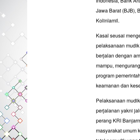
Indonesia, Bank Ar
Jawa Barat (BJB), 
Kolinlamil.
Kasal seusai menge
pelaksanaan mudik g
berjalan dengan am
mampu, mengurangi
program pemerintah
keamanan dan kese
Pelaksanaan mudik g
perjalanan yakni ja
perang KRI Banjarm
masyarakat umum k