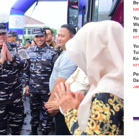
Be
NA
Yo
Wa
RI
NT
Yo
Tu
Ke
NT
Pe
Da
JA