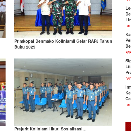
Le
De
Li
PA
Ka
Pe
Primkopal Denmako Kolinlamil Gelar RAPJ Tahun
Be
Buku 2025
PA
Si
Li
Pr
PA
Ir
Ke
Ca
PA
Prajurit Kolinlamil Ikuti Sosialisasi…