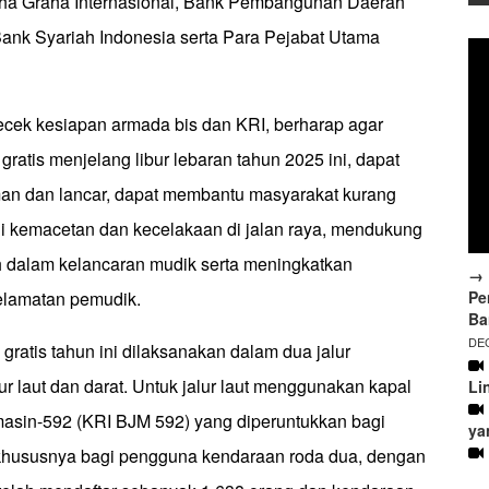
tha Graha Internasional, Bank Pembangunan Daerah
Bank Syariah Indonesia serta Para Pejabat Utama
cek kesiapan armada bis dan KRI, berharap agar
ratis menjelang libur lebaran tahun 2025 ini, dapat
an dan lancar, dapat membantu masyarakat kurang
 kemacetan dan kecelakaan di jalan raya, mendukung
 dalam kelancaran mudik serta meningkatkan
→ 
Pe
lamatan pemudik.
Ba
DEC
ratis tahun ini dilaksanakan dalam dua jalur
lur laut dan darat. Untuk jalur laut menggunakan kapal
Li
asin-592 (KRI BJM 592) yang diperuntukkan bagi
ya
hususnya bagi pengguna kendaraan roda dua, dengan