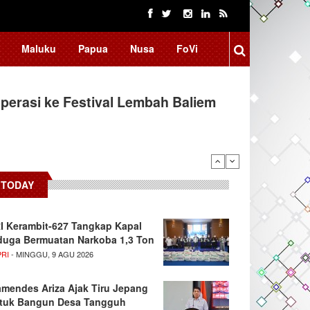
Maluku
Papua
Nusa
FoVi
erasi ke Festival Lembah Baliem
TODAY
I Kerambit-627 Tangkap Kapal
duga Bermuatan Narkoba 1,3 Ton
PRI
- MINGGU, 9 AGU 2026
mendes Ariza Ajak Tiru Jepang
tuk Bangun Desa Tangguh