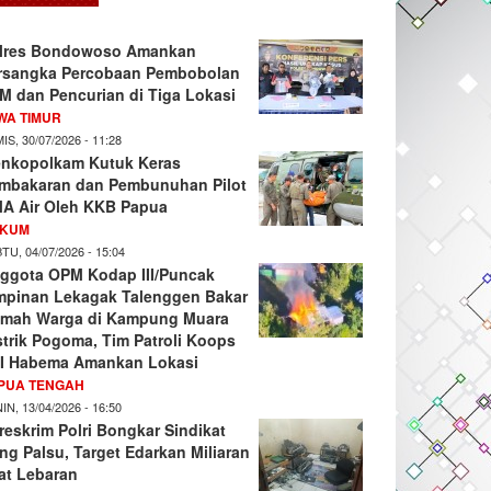
lres Bondowoso Amankan
rsangka Percobaan Pembobolan
M dan Pencurian di Tiga Lokasi
WA TIMUR
IS, 30/07/2026 - 11:28
nkopolkam Kutuk Keras
mbakaran dan Pembunuhan Pilot
A Air Oleh KKB Papua
KUM
TU, 04/07/2026 - 15:04
ggota OPM Kodap III/Puncak
mpinan Lekagak Talenggen Bakar
mah Warga di Kampung Muara
strik Pogoma, Tim Patroli Koops
I Habema Amankan Lokasi
PUA TENGAH
IN, 13/04/2026 - 16:50
reskrim Polri Bongkar Sindikat
ng Palsu, Target Edarkan Miliaran
at Lebaran