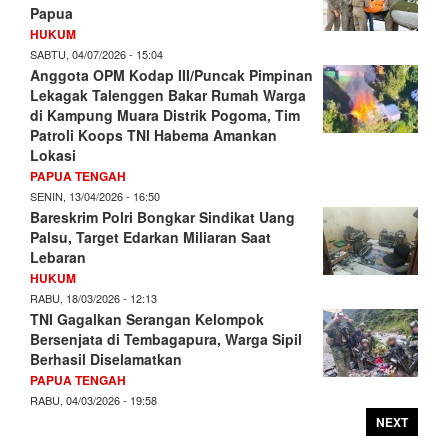
Papua
HUKUM
SABTU, 04/07/2026 - 15:04
Anggota OPM Kodap III/Puncak Pimpinan
Lekagak Talenggen Bakar Rumah Warga
di Kampung Muara Distrik Pogoma, Tim
Patroli Koops TNI Habema Amankan
Lokasi
PAPUA TENGAH
SENIN, 13/04/2026 - 16:50
Bareskrim Polri Bongkar Sindikat Uang
Palsu, Target Edarkan Miliaran Saat
Lebaran
HUKUM
RABU, 18/03/2026 - 12:13
TNI Gagalkan Serangan Kelompok
Bersenjata di Tembagapura, Warga Sipil
Berhasil Diselamatkan
PAPUA TENGAH
RABU, 04/03/2026 - 19:58
NEXT