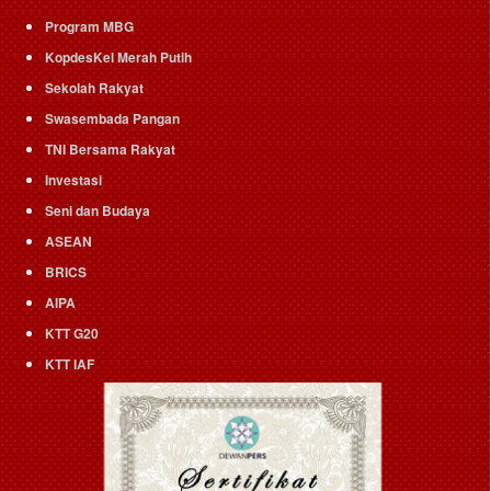
Program MBG
KopdesKel Merah Putih
Sekolah Rakyat
Swasembada Pangan
TNI Bersama Rakyat
Investasi
Seni dan Budaya
ASEAN
BRICS
AIPA
KTT G20
KTT IAF