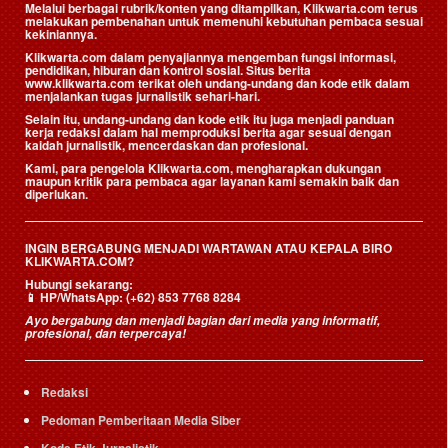
Melalui berbagai rubrik/konten yang ditampilkan, Klikwarta.com terus
melakukan pembenahan untuk memenuhi kebutuhan pembaca sesuai
kekiniannya.
Klikwarta.com dalam penyajiannya mengemban fungsi informasi,
pendidikan, hiburan dan kontrol sosial. Situs berita
www.klikwarta.com terikat oleh undang-undang dan kode etik dalam
menjalankan tugas jurnalistik sehari-hari.
Selain itu, undang-undang dan kode etik itu juga menjadi panduan
kerja redaksi dalam hal memproduksi berita agar sesuai dengan
kaidah jurnalistik, mencerdaskan dan profesional.
Kami, para pengelola Klikwarta.com, mengharapkan dukungan
maupun kritik para pembaca agar layanan kami semakin baik dan
diperlukan.
INGIN BERGABUNG MENJADI WARTAWAN ATAU KEPALA BIRO
KLIKWARTA.COM?
Hubungi sekarang:
📱
HP/WhatsApp:
(+62) 853 7768 8284
Ayo bergabung dan menjadi bagian dari media yang informatif,
profesional, dan terpercaya!
Redaksi
Pedoman Pemberitaan Media Siber