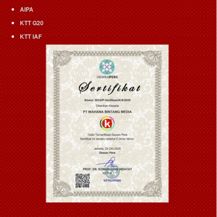
AIPA
KTT G20
KTT IAF