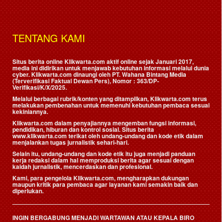
TENTANG KAMI
Situs berita online Klikwarta.com aktif online sejak Januari 2017,
media ini didirikan untuk menjawab kebutuhan informasi melalui dunia
cyber. Klikwarta.com dinaungi oleh
PT. Wahana Bintang Media
(Terverifikasi Faktual Dewan Pers)
, Nomor : 363/DP-
Verifikasi/K/X/2025.
Melalui berbagai rubrik/konten yang ditampilkan, Klikwarta.com terus
melakukan pembenahan untuk memenuhi kebutuhan pembaca sesuai
kekiniannya.
Klikwarta.com dalam penyajiannya mengemban fungsi informasi,
pendidikan, hiburan dan kontrol sosial. Situs berita
www.klikwarta.com terikat oleh undang-undang dan kode etik dalam
menjalankan tugas jurnalistik sehari-hari.
Selain itu, undang-undang dan kode etik itu juga menjadi panduan
kerja redaksi dalam hal memproduksi berita agar sesuai dengan
kaidah jurnalistik, mencerdaskan dan profesional.
Kami, para pengelola Klikwarta.com, mengharapkan dukungan
maupun kritik para pembaca agar layanan kami semakin baik dan
diperlukan.
INGIN BERGABUNG MENJADI WARTAWAN ATAU KEPALA BIRO