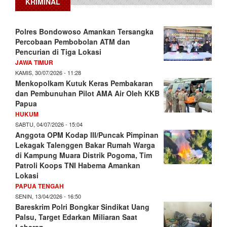
KRIMINAL
Polres Bondowoso Amankan Tersangka
Percobaan Pembobolan ATM dan
Pencurian di Tiga Lokasi
JAWA TIMUR
KAMIS, 30/07/2026 - 11:28
Menkopolkam Kutuk Keras Pembakaran
dan Pembunuhan Pilot AMA Air Oleh KKB
Papua
HUKUM
SABTU, 04/07/2026 - 15:04
Anggota OPM Kodap III/Puncak Pimpinan
Lekagak Talenggen Bakar Rumah Warga
di Kampung Muara Distrik Pogoma, Tim
Patroli Koops TNI Habema Amankan
Lokasi
PAPUA TENGAH
SENIN, 13/04/2026 - 16:50
Bareskrim Polri Bongkar Sindikat Uang
Palsu, Target Edarkan Miliaran Saat
Lebaran