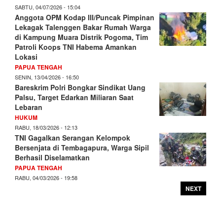
SABTU, 04/07/2026 - 15:04
Anggota OPM Kodap III/Puncak Pimpinan
Lekagak Talenggen Bakar Rumah Warga
di Kampung Muara Distrik Pogoma, Tim
Patroli Koops TNI Habema Amankan
Lokasi
PAPUA TENGAH
SENIN, 13/04/2026 - 16:50
Bareskrim Polri Bongkar Sindikat Uang
Palsu, Target Edarkan Miliaran Saat
Lebaran
HUKUM
RABU, 18/03/2026 - 12:13
TNI Gagalkan Serangan Kelompok
Bersenjata di Tembagapura, Warga Sipil
Berhasil Diselamatkan
PAPUA TENGAH
RABU, 04/03/2026 - 19:58
NEXT