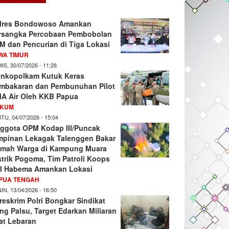
lres Bondowoso Amankan
rsangka Percobaan Pembobolan
M dan Pencurian di Tiga Lokasi
WA TIMUR
IS, 30/07/2026 - 11:28
nkopolkam Kutuk Keras
mbakaran dan Pembunuhan Pilot
A Air Oleh KKB Papua
KUM
TU, 04/07/2026 - 15:04
ggota OPM Kodap III/Puncak
mpinan Lekagak Talenggen Bakar
mah Warga di Kampung Muara
strik Pogoma, Tim Patroli Koops
I Habema Amankan Lokasi
PUA TENGAH
IN, 13/04/2026 - 16:50
reskrim Polri Bongkar Sindikat
ng Palsu, Target Edarkan Miliaran
at Lebaran