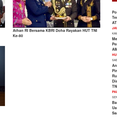
Po
Te
AT
JA
Athan RI Bersama KBRI Doha Rayakan HUT TNI
KAM
Ke-80
Me
Pe
AM
HU
SAB
An
Pi
Ru
Di
TN
PA
SEN
Ba
Ua
Sa