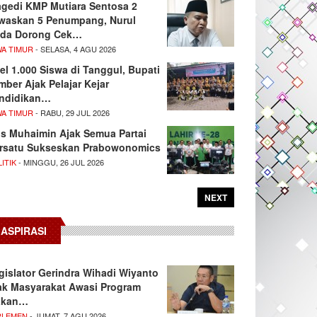
agedi KMP Mutiara Sentosa 2
waskan 5 Penumpang, Nurul
da Dorong Cek…
WA TIMUR
- SELASA, 4 AGU 2026
el 1.000 Siswa di Tanggul, Bupati
mber Ajak Pelajar Kejar
ndidikan…
WA TIMUR
- RABU, 29 JUL 2026
s Muhaimin Ajak Semua Partai
rsatu Sukseskan Prabowonomics
ITIK
- MINGGU, 26 JUL 2026
NEXT
ASPIRASI
gislator Gerindra Wihadi Wiyanto
ak Masyarakat Awasi Program
akan…
RLEMEN
- JUMAT, 7 AGU 2026