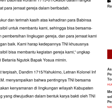
Ra
 para jemaat gereja dalam beribadah.
ukur dan terimah kasih atas kehadiran para Babinsa
sibil untuk membantu kami, sehingga bisa bersama-
pembersihan lingkugan gereja, dan para jemaat kami
ngan baik. Kami harap kedepannya TNI khususnya
sibil bisa membantu kegiatan gereja kami,” ungkap
i Betania Ngutok Bapak Yosua mimin.
As
t terpisah, Dandim 1715/Yahukimo, Letnan Kolonel Inf
Pe
To
 S.M. menyampaikan bahwa pentingnya TNI bersama
HU
takan kenyamanan di lingkungan wilayah Kabupaten
Me
 yang diwujudkan dalam bentuk karya bakti oleh TNI
se
Pe
NA