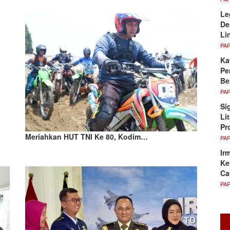
Le
De
Li
PA
Ka
Pe
Be
PA
Si
Li
Pr
Meriahkan HUT TNI Ke 80, Kodim…
PA
Ir
Ke
Ca
PA