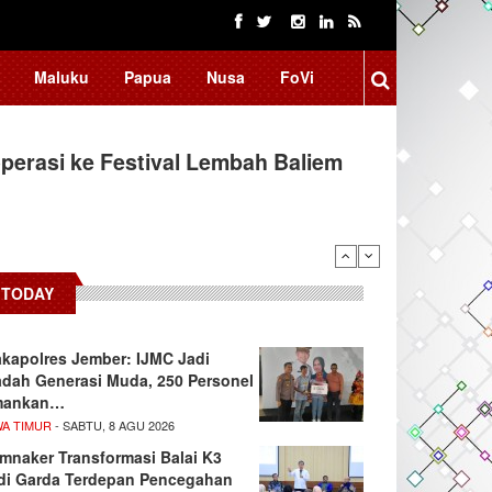
Maluku
Papua
Nusa
FoVi
erasi ke Festival Lembah Baliem
TODAY
kapolres Jember: IJMC Jadi
dah Generasi Muda, 250 Personel
mankan…
WA TIMUR
- SABTU, 8 AGU 2026
mnaker Transformasi Balai K3
di Garda Terdepan Pencegahan