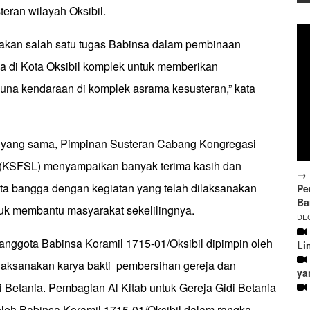
eran wilayah Oksibil.
pakan salah satu tugas Babinsa dalam pembinaan
ada di Kota Oksibil komplek untuk memberikan
na kendaraan di komplek asrama kesusteran,” kata
yang sama, Pimpinan Susteran Cabang Kongregasi
 (KSFSL) menyampaikan banyak terima kasih dan
→ 
rta bangga dengan kegiatan yang telah dilaksanakan
Pe
Ba
tuk membantu masyarakat sekelilingnya.
DEC
9 anggota Babinsa Koramil 1715-01/Oksibil dipimpin oleh
Li
aksanakan karya bakti pembersihan gereja dan
ya
 Betania. Pembagian Al Kitab untuk Gereja Gidi Betania
oleh Babinsa Koramil 1715-01/Oksibil dalam rangka