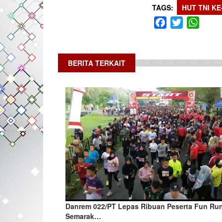
TAGS
HUT TNI KE
Facebook
Twitter
What
BERITA TERKAIT
Danrem 022/PT Lepas Ribuan Peserta Fun Ru
Semarak…