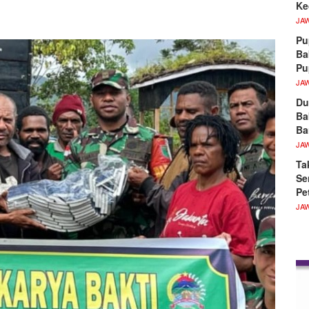
Ke
JA
Pu
Ba
P
JA
Du
Ba
Ba
JA
Ta
Se
Pe
JA