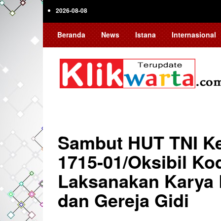
Skip
2026-08-08
to
main
Beranda
News
Istana
Internasional
content
Sambut HUT TNI Ke
1715-01/Oksibil K
Laksanakan Karya B
dan Gereja Gidi