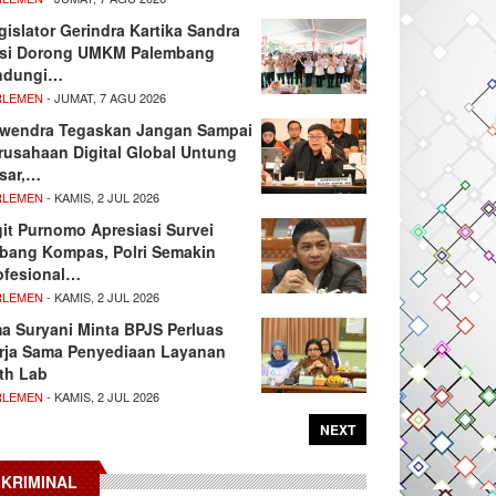
gislator Gerindra Kartika Sandra
si Dorong UMKM Palembang
ndungi…
RLEMEN
- JUMAT, 7 AGU 2026
wendra Tegaskan Jangan Sampai
rusahaan Digital Global Untung
sar,…
RLEMEN
- KAMIS, 2 JUL 2026
git Purnomo Apresiasi Survei
tbang Kompas, Polri Semakin
ofesional…
RLEMEN
- KAMIS, 2 JUL 2026
ma Suryani Minta BPJS Perluas
rja Sama Penyediaan Layanan
th Lab
RLEMEN
- KAMIS, 2 JUL 2026
NEXT
KRIMINAL