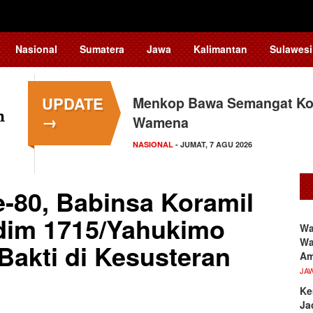
Nasional
Sumatera
Jawa
Kalimantan
Sulawesi
UPDATE
Menkop Bawa Semangat Kop
→
Wamena
NASIONAL
- JUMAT, 7 AGU 2026
-80, Babinsa Koramil
odim 1715/Yahukimo
Wa
Wa
akti di Kesusteran
A
JA
Ke
Ja