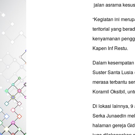
jalan asrama kesust
“Kegiatan ini meru
teritorial yang ber
kenyamanan penggu
Kapen Inf Restu.
Dalam kesempatan 
Suster Santa Lusia
merasa terbantu se
Koramil Oksibil, un
Di lokasi lainnya, 
Serka Junaedin mel
halaman gereja Gidi
juga dilaksanakan 