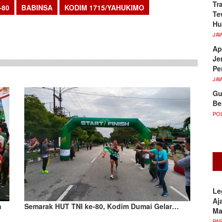
Tr
-80
BABINSA
KODIM 1715/YAHUKIMO
Te
sApp
Hu
JA
Ap
Je
Pe
JA
Gu
Be
POL
Le
Aj
n
Semarak HUT TNI ke-80, Kodim Dumai Gelar…
M
PA