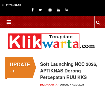
Skip
2026-08-10
to
main
content
UPDATE
Menkop Bawa Semangat
→
Koperasi ke Festival
Lembah Baliem Wamena
NASIONAL
- JUMAT, 7 AGU 2026