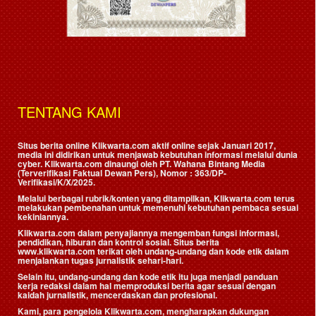
TENTANG KAMI
Situs berita online Klikwarta.com aktif online sejak Januari 2017,
media ini didirikan untuk menjawab kebutuhan informasi melalui dunia
cyber. Klikwarta.com dinaungi oleh
PT. Wahana Bintang Media
(Terverifikasi Faktual Dewan Pers)
, Nomor : 363/DP-
Verifikasi/K/X/2025.
Melalui berbagai rubrik/konten yang ditampilkan, Klikwarta.com terus
melakukan pembenahan untuk memenuhi kebutuhan pembaca sesuai
kekiniannya.
Klikwarta.com dalam penyajiannya mengemban fungsi informasi,
pendidikan, hiburan dan kontrol sosial. Situs berita
www.klikwarta.com terikat oleh undang-undang dan kode etik dalam
menjalankan tugas jurnalistik sehari-hari.
Selain itu, undang-undang dan kode etik itu juga menjadi panduan
kerja redaksi dalam hal memproduksi berita agar sesuai dengan
kaidah jurnalistik, mencerdaskan dan profesional.
Kami, para pengelola Klikwarta.com, mengharapkan dukungan