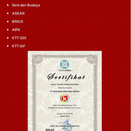
Seni dan Budaya
ASEAN
BRICS
AIPA
KTT G20
KTT IAF