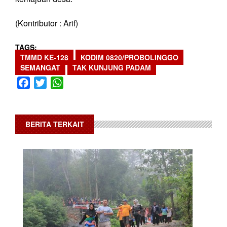
(Kontributor : Arif)
TAGS
TMMD KE-128
KODIM 0820/PROBOLINGGO
SEMANGAT
TAK KUNJUNG PADAM
Facebook
Twitter
WhatsApp
BERITA TERKAIT