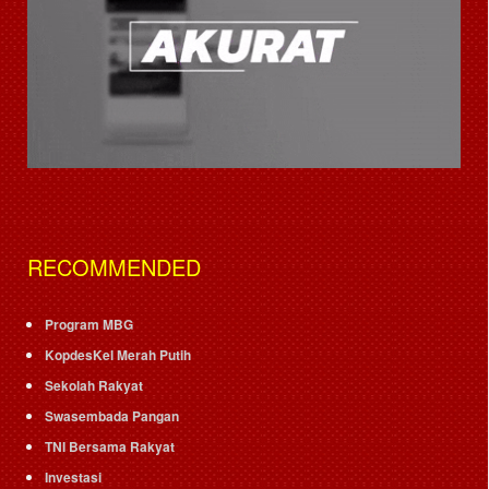
RECOMMENDED
Program MBG
KopdesKel Merah Putih
Sekolah Rakyat
Swasembada Pangan
TNI Bersama Rakyat
Investasi