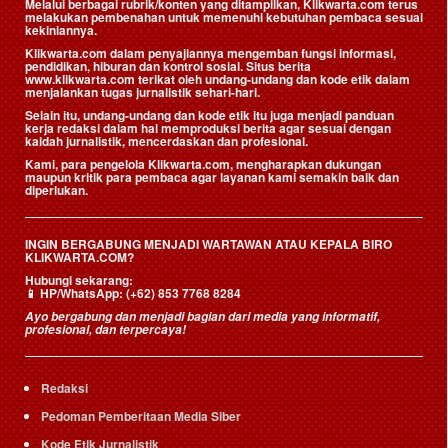
Melalui berbagai rubrik/konten yang ditampilkan, Klikwarta.com terus
melakukan pembenahan untuk memenuhi kebutuhan pembaca sesuai
kekiniannya.
Klikwarta.com dalam penyajiannya mengemban fungsi informasi,
pendidikan, hiburan dan kontrol sosial. Situs berita
www.klikwarta.com terikat oleh undang-undang dan kode etik dalam
menjalankan tugas jurnalistik sehari-hari.
Selain itu, undang-undang dan kode etik itu juga menjadi panduan
kerja redaksi dalam hal memproduksi berita agar sesuai dengan
kaidah jurnalistik, mencerdaskan dan profesional.
Kami, para pengelola Klikwarta.com, mengharapkan dukungan
maupun kritik para pembaca agar layanan kami semakin baik dan
diperlukan.
INGIN BERGABUNG MENJADI WARTAWAN ATAU KEPALA BIRO
KLIKWARTA.COM?
Hubungi sekarang:
📱
HP/WhatsApp:
(+62) 853 7768 8284
Ayo bergabung dan menjadi bagian dari media yang informatif,
profesional, dan terpercaya!
Redaksi
Pedoman Pemberitaan Media Siber
Kode Etik Jurnalistik