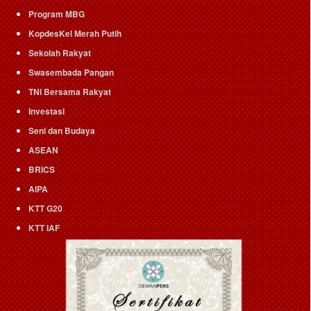
Program MBG
KopdesKel Merah Putih
Sekolah Rakyat
Swasembada Pangan
TNI Bersama Rakyat
Investasi
Seni dan Budaya
ASEAN
BRICS
AIPA
KTT G20
KTT IAF