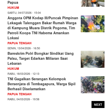
Papua
HUKUM
SABTU, 04/07/2026 - 15:04
Anggota OPM Kodap III/Puncak Pimpinan
Lekagak Talenggen Bakar Rumah Warga
di Kampung Muara Distrik Pogoma, Tim
Patroli Koops TNI Habema Amankan
Lokasi
PAPUA TENGAH
SENIN, 13/04/2026 - 16:50
Bareskrim Polri Bongkar Sindikat Uang
Palsu, Target Edarkan Miliaran Saat
Lebaran
HUKUM
RABU, 18/03/2026 - 12:13
TNI Gagalkan Serangan Kelompok
Bersenjata di Tembagapura, Warga Sipil
Berhasil Diselamatkan
PAPUA TENGAH
RABU, 04/03/2026 - 19:58
NEXT