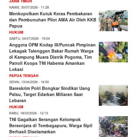
JAWA TIMUR
KAMIS, 30/07/2026 - 11:28
Menkopolkam Kutuk Keras Pembakaran
dan Pembunuhan Pilot AMA Air Oleh KKB
Papua
HUKUM
SABTU, 04/07/2026 - 15:04
Anggota OPM Kodap III/Puncak Pimpinan
Lekagak Talenggen Bakar Rumah Warga
di Kampung Muara Distrik Pogoma, Tim
Patroli Koops TNI Habema Amankan
Lokasi
PAPUA TENGAH
SENIN, 13/04/2026 - 16:50
Bareskrim Polri Bongkar Sindikat Uang
Palsu, Target Edarkan Miliaran Saat
Lebaran
HUKUM
RABU, 18/03/2026 - 12:13
TNI Gagalkan Serangan Kelompok
Bersenjata di Tembagapura, Warga Sipil
Berhasil Diselamatkan