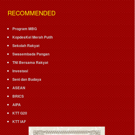
RECOMMENDED
Program MBG
KopdesKel Merah Putih
Sekolah Rakyat
Swasembada Pangan
TNI Bersama Rakyat
Investasi
Seni dan Budaya
ASEAN
BRICS
AIPA
KTT G20
KTT IAF