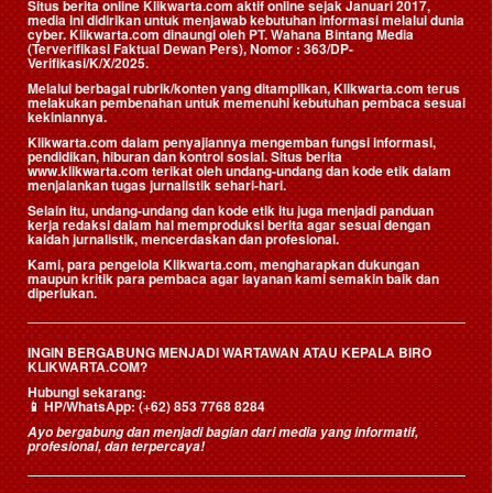
Situs berita online Klikwarta.com aktif online sejak Januari 2017,
media ini didirikan untuk menjawab kebutuhan informasi melalui dunia
cyber. Klikwarta.com dinaungi oleh
PT. Wahana Bintang Media
(Terverifikasi Faktual Dewan Pers)
, Nomor : 363/DP-
Verifikasi/K/X/2025.
Melalui berbagai rubrik/konten yang ditampilkan, Klikwarta.com terus
melakukan pembenahan untuk memenuhi kebutuhan pembaca sesuai
kekiniannya.
Klikwarta.com dalam penyajiannya mengemban fungsi informasi,
pendidikan, hiburan dan kontrol sosial. Situs berita
www.klikwarta.com terikat oleh undang-undang dan kode etik dalam
menjalankan tugas jurnalistik sehari-hari.
Selain itu, undang-undang dan kode etik itu juga menjadi panduan
kerja redaksi dalam hal memproduksi berita agar sesuai dengan
kaidah jurnalistik, mencerdaskan dan profesional.
Kami, para pengelola Klikwarta.com, mengharapkan dukungan
maupun kritik para pembaca agar layanan kami semakin baik dan
diperlukan.
INGIN BERGABUNG MENJADI WARTAWAN ATAU KEPALA BIRO
KLIKWARTA.COM?
Hubungi sekarang:
📱
HP/WhatsApp:
(+62) 853 7768 8284
Ayo bergabung dan menjadi bagian dari media yang informatif,
profesional, dan terpercaya!