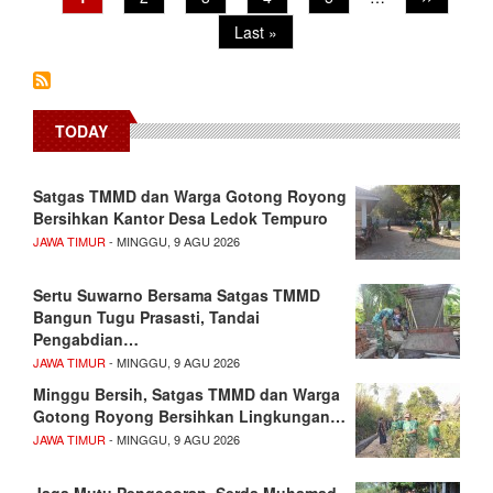
page
page
Last
Last »
page
TODAY
Satgas TMMD dan Warga Gotong Royong
Bersihkan Kantor Desa Ledok Tempuro
JAWA TIMUR
- MINGGU, 9 AGU 2026
Sertu Suwarno Bersama Satgas TMMD
Bangun Tugu Prasasti, Tandai
Pengabdian…
JAWA TIMUR
- MINGGU, 9 AGU 2026
Minggu Bersih, Satgas TMMD dan Warga
Gotong Royong Bersihkan Lingkungan…
JAWA TIMUR
- MINGGU, 9 AGU 2026
Jaga Mutu Pengecoran, Serda Muhamad