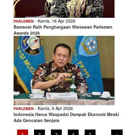
- Kamis, 16 Apr 2026
PARLEMEN
Bamsoet Raih Penghargaan Wartawan Parlemen
Awards 2026
- Kamis, 9 Apr 2026
PARLEMEN
Indonesia Harus Waspadai Dampak Ekonomi Meski
Ada Gencatan Senjata
Pagination
Current
1
Page
2
Page
3
Page
4
Page
5
…
Next
››