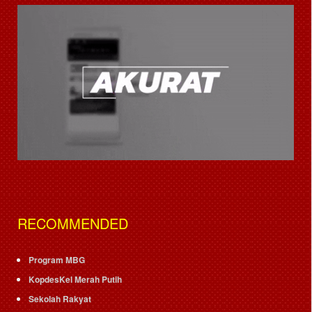
RECOMMENDED
Program MBG
KopdesKel Merah Putih
Sekolah Rakyat