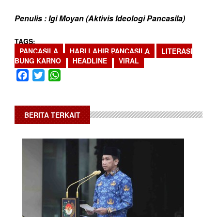
Penulis : Igi Moyan (Aktivis Ideologi Pancasila)
TAGS
PANCASILA
HARI LAHIR PANCASILA
LITERASI
BUNG KARNO
HEADLINE
VIRAL
Facebook
Twitter
WhatsApp
BERITA TERKAIT