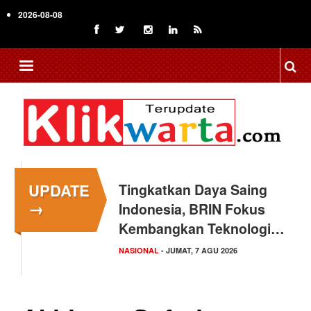
Skip
2026-08-08
to
main
content
UPDATE
Tingkatkan Daya Saing
→
Indonesia, BRIN Fokus
Kembangkan Teknologi…
NASIONAL
- JUMAT, 7 AGU 2026