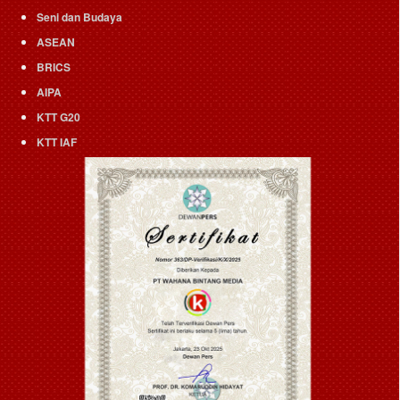
Seni dan Budaya
ASEAN
BRICS
AIPA
KTT G20
KTT IAF