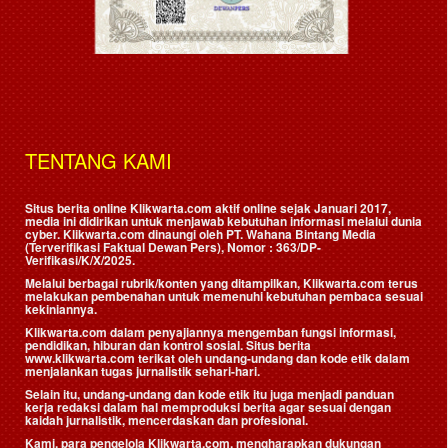
TENTANG KAMI
Situs berita online Klikwarta.com aktif online sejak Januari 2017,
media ini didirikan untuk menjawab kebutuhan informasi melalui dunia
cyber. Klikwarta.com dinaungi oleh
PT. Wahana Bintang Media
(Terverifikasi Faktual Dewan Pers)
, Nomor : 363/DP-
Verifikasi/K/X/2025.
Melalui berbagai rubrik/konten yang ditampilkan, Klikwarta.com terus
melakukan pembenahan untuk memenuhi kebutuhan pembaca sesuai
kekiniannya.
Klikwarta.com dalam penyajiannya mengemban fungsi informasi,
pendidikan, hiburan dan kontrol sosial. Situs berita
www.klikwarta.com terikat oleh undang-undang dan kode etik dalam
menjalankan tugas jurnalistik sehari-hari.
Selain itu, undang-undang dan kode etik itu juga menjadi panduan
kerja redaksi dalam hal memproduksi berita agar sesuai dengan
kaidah jurnalistik, mencerdaskan dan profesional.
Kami, para pengelola Klikwarta.com, mengharapkan dukungan