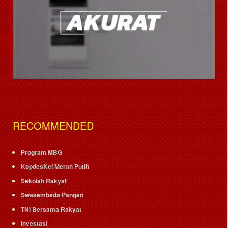
RECOMMENDED
Program MBG
KopdesKel Merah Putih
Sekolah Rakyat
Swasembada Pangan
TNI Bersama Rakyat
Investasi