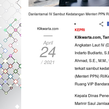
Danlantamal IV Sambut Kedatangan Menteri PPN RI
Klikwarta.com
KEPRI
Klikwarta.com, Ta
April
24
Angkatan Laut IV (
Indarto Budiarto, S
Ahmad, S.E., M.M.,
/ 2021
terkait sambut ke
(Menteri PPN) RI/K
Ruang VIP Bandara R
Kepala Dinas Pener
Marinir Saul Jamla