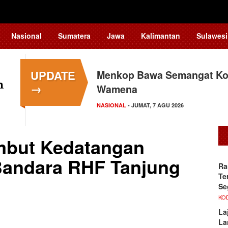
Nasional
Sumatera
Jawa
Kalimantan
Sulawesi
UPDATE
Menkop Bawa Semangat Kop
Tingkatkan Daya Saing In
→
Wamena
Teknologi…
NASIONAL
NASIONAL
- JUMAT, 7 AGU 2026
- JUMAT, 7 AGU 2026
mbut Kedatangan
 Bandara RHF Tanjung
Ra
Te
Se
KO
La
La