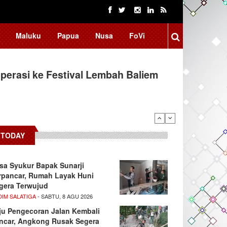
Maluku
Papua
Nusa
FoVi
erasi ke Festival Lembah Baliem
donesia, BRIN Fokus Kembangkan
TODAY
sa Syukur Bapak Sunarji
rpancar, Rumah Layak Huni
gera Terwujud
DIM SALATIGA
- SABTU, 8 AGU 2026
ju Pengecoran Jalan Kembali
ncar, Angkong Rusak Segera