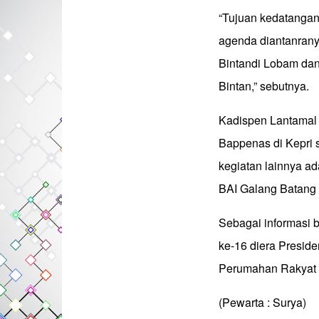
“Tujuan kedatanga
agenda diantanrany
Bintandi Lobam dan
Bintan,” sebutnya.
Kadispen Lantamal
Bappenas di Kepri 
kegiatan lainnya 
BAI Galang Batang 
Sebagai informasi 
ke-16 diera Preside
Perumahan Rakyat 
(Pewarta : Surya)