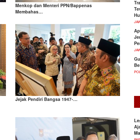
Tr
Menkop dan Menteri PPN/Bappenas
Te
Membahas…
Hu
JA
Ap
Je
Pe
JA
Gu
Be
POL
Jejak Pendiri Bangsa 1947-…
Le
Aj
M
PA