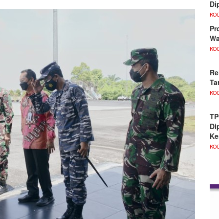
Di
KO
Pr
Wa
KO
Re
Ta
KO
TP
Di
Ke
KO