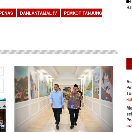
Ra
PPENAS
DANLANTAMAL IV
PEMKOT TANJUNG
sApp
As
Pe
To
HU
Me
se
Pe
NA