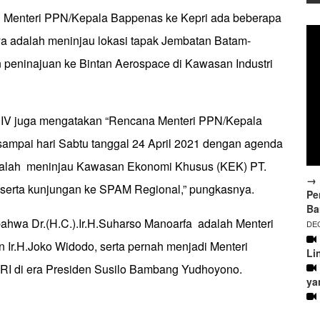
n Menteri PPN/Kepala Bappenas ke Kepri ada beberapa
a adalah meninjau lokasi tapak Jembatan Batam-
 peninajuan ke Bintan Aerospace di Kawasan Industri
 IV juga mengatakan “Rencana Menteri PPN/Kepala
sampai hari Sabtu tanggal 24 April 2021 dengan agenda
adalah meninjau Kawasan Ekonomi Khusus (KEK) PT.
→ 
serta kunjungan ke SPAM Regional,” pungkasnya.
Pe
Ba
bahwa Dr.(H.C.).Ir.H.Suharso Manoarfa adalah Menteri
DEC
n Ir.H.Joko Widodo, serta pernah menjadi Menteri
Li
RI di era Presiden Susilo Bambang Yudhoyono.
ya