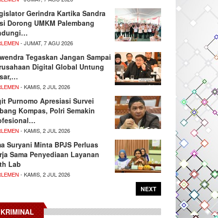
gislator Gerindra Kartika Sandra
si Dorong UMKM Palembang
ndungi…
RLEMEN
- JUMAT, 7 AGU 2026
wendra Tegaskan Jangan Sampai
rusahaan Digital Global Untung
sar,…
RLEMEN
- KAMIS, 2 JUL 2026
git Purnomo Apresiasi Survei
tbang Kompas, Polri Semakin
ofesional…
RLEMEN
- KAMIS, 2 JUL 2026
ma Suryani Minta BPJS Perluas
rja Sama Penyediaan Layanan
th Lab
RLEMEN
- KAMIS, 2 JUL 2026
NEXT
KRIMINAL