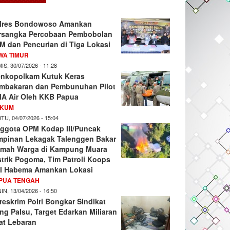
lres Bondowoso Amankan
rsangka Percobaan Pembobolan
M dan Pencurian di Tiga Lokasi
WA TIMUR
IS, 30/07/2026 - 11:28
nkopolkam Kutuk Keras
mbakaran dan Pembunuhan Pilot
A Air Oleh KKB Papua
KUM
TU, 04/07/2026 - 15:04
ggota OPM Kodap III/Puncak
mpinan Lekagak Talenggen Bakar
mah Warga di Kampung Muara
strik Pogoma, Tim Patroli Koops
I Habema Amankan Lokasi
PUA TENGAH
IN, 13/04/2026 - 16:50
reskrim Polri Bongkar Sindikat
ng Palsu, Target Edarkan Miliaran
at Lebaran