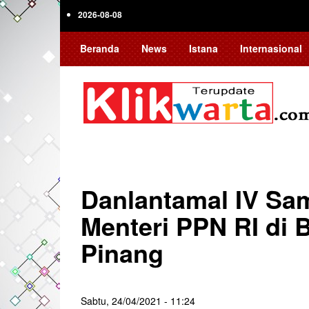
Skip
2026-08-08
to
main
Beranda
News
Istana
Internasional
content
Danlantamal IV Sa
Menteri PPN RI di
Pinang
Sabtu, 24/04/2021 - 11:24