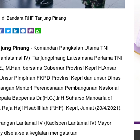
 di Bandara RHF Tanjung Pinang
njung Pinang
- Komandan Pangkalan Utama TNI
Danlatamal IV) Tanjungpinang Laksamana Pertama TNI
.E., M.Han, bersama Gubernur Provinsi Kepri H.Ansar
 Unsur Pimpinan FKPD Provinsi Kepri dan unsur Dinas
datangan Menteri Perencanaan Pembangunan Nasional
epala Bappenas Dr.(H.C.).Ir.H.Suharso Manoarfa di
aja Haji Fisabilillah (RHF) Kepri, Jumat (23/4/2021).
angan Lantamal IV (Kadispen Lantamal IV) Mayor
ay disela-sela kegiatan mengatakan