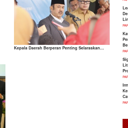
Le
De
Li
PA
Ka
Pe
Be
Kepala Daerah Berperan Penting Selaraskan…
PA
Si
Li
Pr
PA
Ir
Ke
Ca
PA