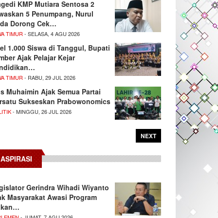
agedi KMP Mutiara Sentosa 2
waskan 5 Penumpang, Nurul
da Dorong Cek…
WA TIMUR
- SELASA, 4 AGU 2026
el 1.000 Siswa di Tanggul, Bupati
mber Ajak Pelajar Kejar
ndidikan…
WA TIMUR
- RABU, 29 JUL 2026
s Muhaimin Ajak Semua Partai
rsatu Sukseskan Prabowonomics
ITIK
- MINGGU, 26 JUL 2026
NEXT
ASPIRASI
gislator Gerindra Wihadi Wiyanto
ak Masyarakat Awasi Program
akan…
RLEMEN
- JUMAT, 7 AGU 2026