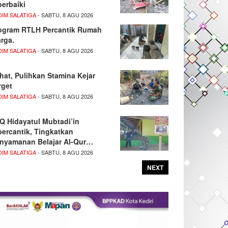
perbaiki
DIM SALATIGA
- SABTU, 8 AGU 2026
ogram RTLH Percantik Rumah
rga.
DIM SALATIGA
- SABTU, 8 AGU 2026
hat, Pulihkan Stamina Kejar
rget
DIM SALATIGA
- SABTU, 8 AGU 2026
Q Hidayatul Mubtadi’in
percantik, Tingkatkan
nyamanan Belajar Al-Qur…
DIM SALATIGA
- SABTU, 8 AGU 2026
NEXT