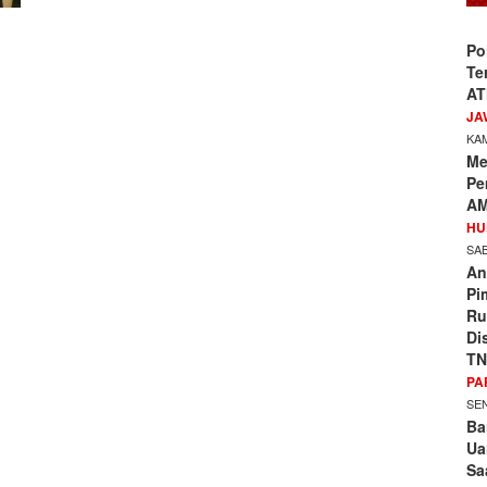
Po
Te
AT
JA
KAM
Me
Pe
AM
HU
SAB
An
Pi
Ru
Di
TN
PA
SEN
Ba
Ua
Sa