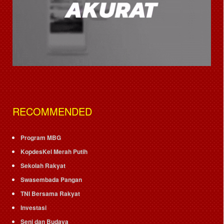
RECOMMENDED
Program MBG
KopdesKel Merah Putih
Sekolah Rakyat
Swasembada Pangan
TNI Bersama Rakyat
Investasi
Seni dan Budaya