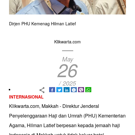
Dirjen PHU Kemenag Hilman Latief
Klikwarta.com
May
26
/ 2025
INTERNASIONAL
Klikwarta.com, Makkah - Direktur Jenderal
Penyelenggaraan Haji dan Umrah (PHU) Kementerian
Agama, Hilman Latief berpesan kepada jemaah haji
Indonesia di Makkah untuk tidak keluar hotel