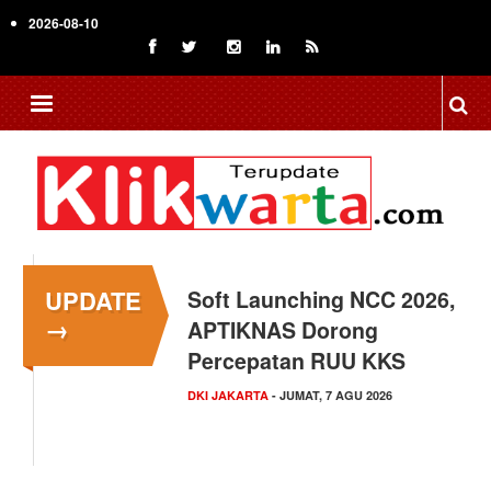
Skip
2026-08-10
to
main
content
UPDATE
Menkop Bawa Semangat
→
Koperasi ke Festival
Lembah Baliem Wamena
NASIONAL
- JUMAT, 7 AGU 2026