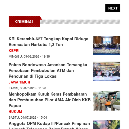
NEXT
KRIMINAL
KRI Kerambit-627 Tangkap Kapal Diduga
Bermuatan Narkoba 1,3 Ton
KEPRI
MINGGU, 09/08/2026 - 19:39
Polres Bondowoso Amankan Tersangka
Percobaan Pembobolan ATM dan
Pencurian di Tiga Lokasi
JAWA TIMUR
KAMIS, 30/07/2026 - 11:28
Menkopolkam Kutuk Keras Pembakaran
dan Pembunuhan Pilot AMA Air Oleh KKB
Papua
HUKUM
SABTU, 04/07/2026 - 15:04
Anggota OPM Kodap III/Puncak Pimpinan
Lekagak Talenggen Bakar Rumah Warga