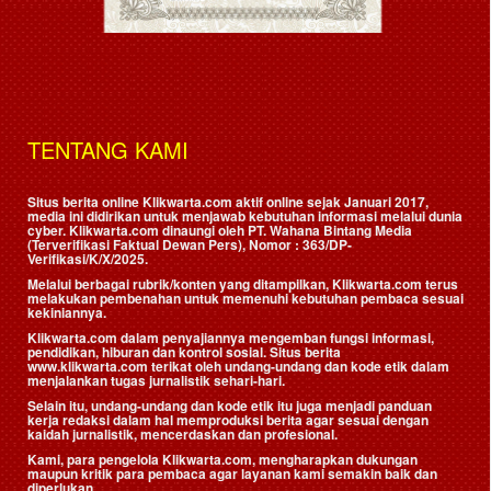
TENTANG KAMI
Situs berita online Klikwarta.com aktif online sejak Januari 2017,
media ini didirikan untuk menjawab kebutuhan informasi melalui dunia
cyber. Klikwarta.com dinaungi oleh
PT. Wahana Bintang Media
(Terverifikasi Faktual Dewan Pers)
, Nomor : 363/DP-
Verifikasi/K/X/2025.
Melalui berbagai rubrik/konten yang ditampilkan, Klikwarta.com terus
melakukan pembenahan untuk memenuhi kebutuhan pembaca sesuai
kekiniannya.
Klikwarta.com dalam penyajiannya mengemban fungsi informasi,
pendidikan, hiburan dan kontrol sosial. Situs berita
www.klikwarta.com terikat oleh undang-undang dan kode etik dalam
menjalankan tugas jurnalistik sehari-hari.
Selain itu, undang-undang dan kode etik itu juga menjadi panduan
kerja redaksi dalam hal memproduksi berita agar sesuai dengan
kaidah jurnalistik, mencerdaskan dan profesional.
Kami, para pengelola Klikwarta.com, mengharapkan dukungan
maupun kritik para pembaca agar layanan kami semakin baik dan
diperlukan.