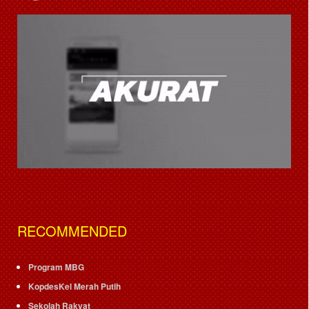
RECOMMENDED
Program MBG
KopdesKel Merah Putih
Sekolah Rakyat