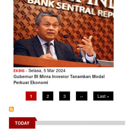
- Selasa, 5 Mar 2024
EKBIS
Gubernur BI Minta Investor Tanamkan Modal
Perkuat Ekonomi
Pagination
Current
1
Page
2
Page
3
Next
››
Last
Last »
page
page
page
TODAY